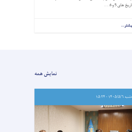
ریخ های 5 و 6. . .
یشتر...
نمایش همه
ه ۱۴۰۵/۵/۶ - ۱۵:۲۴