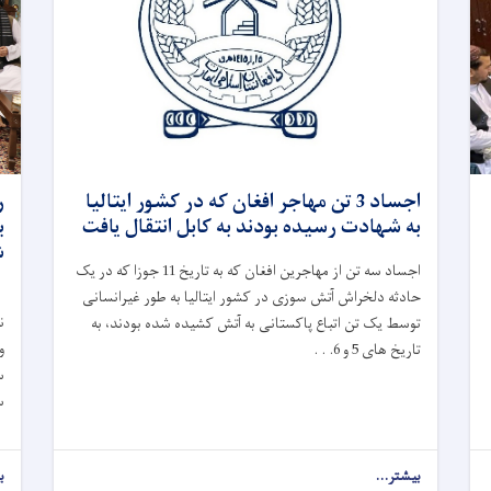
اجساد 3 تن مهاجر افغان که در کشور ایتالیا
ر
به شهادت رسیده بودند به کابل انتقال یافت
ب
ش
اجساد سه تن از مهاجرین افغان که به تاریخ 11 جوزا که در یک
حادثه دلخراش آتش‌ سوزی در کشور ایتالیا به طور غیرانسانی
ن
توسط یک تن اتباع پاکستانی به آتش کشیده شده بودند، به
و
تاریخ های 5 و 6. . .
س
س
بیشتر...
ب