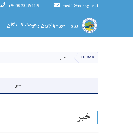
+93 (0) 20 295 1429
media@morr.gov.af
Main navigation
وزارت امور مهاجرین و عودت کنندگان
HOME
خبر
Events menu
خبر
خبر