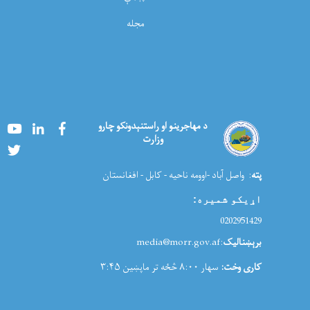
مجله
Youtube
LinkedIn
Facebook
د مهاجرینو او راستنېدونکو چارو
وزارت
Twitter
پته
: واصل آباد -اوومه ناحیه - کابل - افغانستان
اړیکو شمیره
:
0202951429
برېښنالیک
:media@morr.gov.af
کاری وخت:
سهار ۸:۰۰ څځه تر ماپښین ۳:۴۵