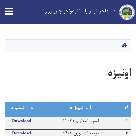
د مهاجرینو او راستنېدونکو چارو وزارت
Skip
to
main
کورپاڼه
content
اونیزه
#
اونیزه
دانلود
لومړئ ګڼه(وری) ۱۴۰۳
Download
۱
دوهمه ګڼه (وری)۱۴۰۳
Download
۲