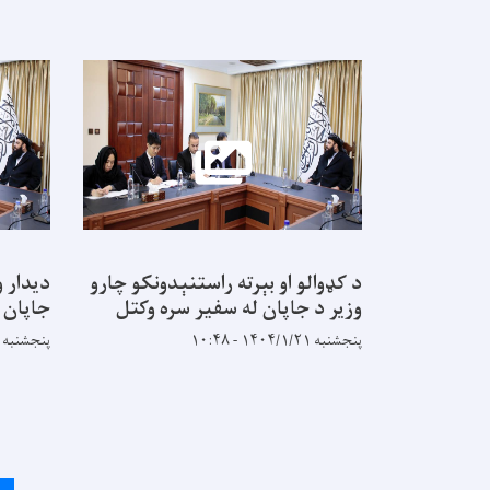
د کډوالو او بېرته راستنېدونکو چارو
دیدار و
وزیر د جاپان له سفیر سره وکتل
جاپان
پنجشنبه ۱۴۰۴/۱/۲۱ - ۱۰:۴۸
پنجشنبه ۱۴۰۴/۱/۲۱ - ۱۰:۴۸
Pagination