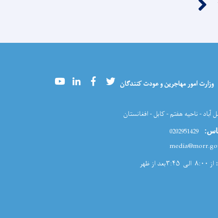
Youtube
LinkedIn
Facebook
Twitter
وزارت امور مهاجرین و عودت کنندگان
ل آباد - ناحیه هفتم - کابل - افغانستان
0202951429
اس:
از ۸:۰۰ الی ۳:۴۵بعد از ظهر