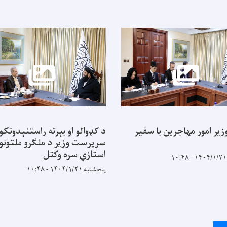
زیر امور مهاجرین با سفیر
د کډوالو او بېرته راستنېدونکو
سرپرست وزیر د ملګرو ملتونو 
استازي سره وکتل
پنجشنبه ۱۴۰۴/۱/۲۱ - ۱۰:۴۸