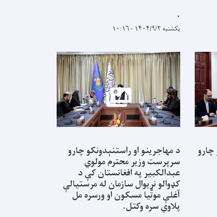
.
یکشنبه ۱۴۰۴/۹/۲ - ۱۰:۱۶
 چارو
د مهاجرینو او راستنېدونکو چارو
سرپرست وزیر محترم مولوي
عبدالکبیر په افغانستان کې د
کډوالو نړیوال سازمان له مرستیالې
آغلې موتیا مسکون او ورسره مل
پلاوي سره وکتل.