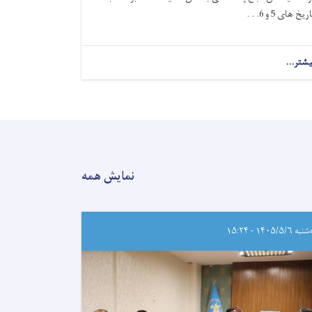
ریخ های 5 و 6. . .
یشتر...
نمایش همه
ه ۱۴۰۵/۵/۶ - ۱۵:۲۴