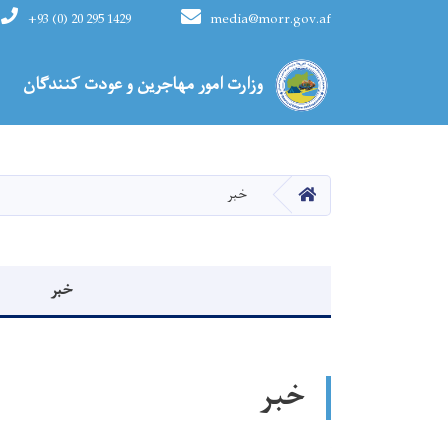
+93 (0) 20 295 1429
media@morr.gov.af
Main navigation
وزارت امور مهاجرین و عودت کنندگان
HOME
خبر
Events menu
خبر
خبر