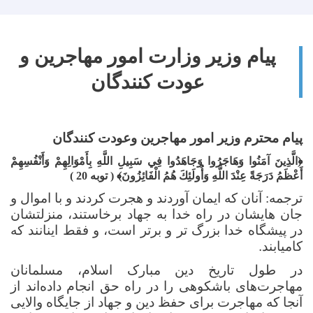
پیام وزیر وزارت امور مهاجرین و
عودت کنندگان
پیام محترم وزیر امور مهاجرین وعودت کنندگان
﴿
الَّذِينَ آمَنُوا وَهَاجَرُوا وَجَاهَدُوا فِي سَبِيلِ اللَّهِ بِأَمْوَالِهِمْ وَأَنْفُسِهِمْ
أَعْظَمُ دَرَجَةً عِنْدَ اللَّهِ وَأُولَئِكَ هُمُ الْفَائِزُونَ
﴾
( توبه 20 )
ترجمه:
آنان که ایمان آوردند و هجرت کردند و با اموال و
جان هایشان در راه خدا به جهاد برخاستند، منزلتشان
در پیشگاه خدا بزرگ تر و برتر است، و فقط اینانند که
کامیابند
.
در طول تاریخ دین مبارک اسلام، مسلمانان
مهاجرت‌های باشکوهی را در راه حق انجام داده‌اند از
آنجا که مهاجرت برای حفظ دین و جهاد از جایگاه والایی