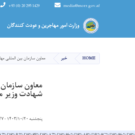
+93 (0) 20 295 1429
media@morr.gov.af
Main navigation
وزارت امور مهاجرین و عودت کنندگان
HOME
خبر
معاون سازمان بین المللی مها
معاون سازمان 
شهادت وزیر مه
پنجشنبه ۱۴۰۳/۱۰/۲۰ - ۸:۴۷
%D8%B3%D8%A7%D8%B2%D9%85%D8%A7%D9%86-%D8%A8%DB%8C