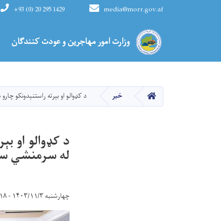
+93 (0) 20 295 1429
media@morr.gov.af
Main navigation
وزارت امور مهاجرین و عودت کنندگان
HOME
خبر
د کډوالو او بېرته راستنېدونکو چار
د کډوالو او بې
له سرمنشي سر
چهارشنبه ۱۴۰۳/۱۱/۳ - ۱۵:۱۸