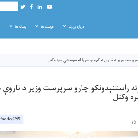
Search
Twitter
Facebook
LinkedIn
Youtube
درباره وزارت
فرصت ها
رسانه‌ ها
Skip
to
main
و سرپرست وزیر د ناروې د کډوالو شورا له سرمنشي سره وکتل
content
رته راستنېدونکو چارو سرپرست وزیر د ناروې د
ه وکتل
r/node/9295