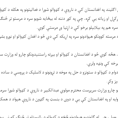
لیند په افغانستان کې د ناروې د کډوالو شورا د فعالیتونو په هکله د کډوالو
کړل او زیاته یې کړه، چې په کور دننه له بیځایه شویو سره د مرستو تر څنګ 
سره هم په بېلابېلو برخو کې د اړتیا وړ مرستې کوي.
ه مرسته کوونکو هېوادونو سره په اړیکه کې دي څو د افغان کډوالو او نورو ب
، هڅه کوي څو د افغانستان د کډوالو او بېرته راستنېدونکو چارو له وزارت س
 برخه کې ونډه ولري.
دوام د کډوالو د ستونزو د حل په موخه د تړونونو د لاسلېک د پروسې د ساده 
ېز وکړ.
یو چارو وزارت سرپرست محترم مولوي عبدالکبیر د ناروې د کډوالو شورا سرم
ایه او په افغانستان کې یې د دوی د بنسټ په ګډون د ناروې هېواد د همکا
 وویل، چې له ګاونډیو هېوادونو څخه د کډوالو د راایستلو تر څنګ کورني 