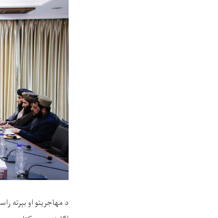
د مهاجریتو او بېرته را