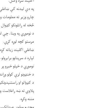
اګلېند سره وکتل.
په دې لیدنه کې ښاغلي اګ
چارو وزیر ته معلومات ور
څخه له راتلونکو کډوال 
د نوموړي په وینا، چې ل
مرستو کچه لوړه کړي.
ښاغلي اګلېند زیاته کړه
لپاره د سرپناوو برابرولو
نوموړي د خپلو خبرو پر 
د خنډونو لرې کولو وړاند
د کډوالو او راستنېدونک
پلاوي ته ښه راغلاست وو
مننه وکړه.
محترم مولوي عبدالکبیر