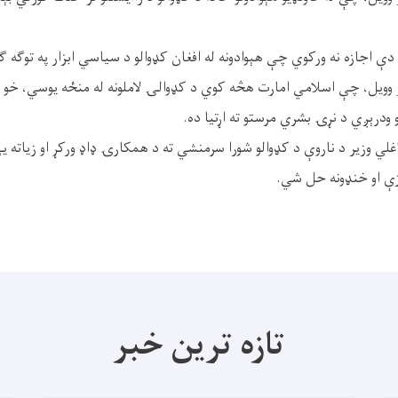
 دې اجازه نه ورکوي چې هېوادونه له افغان کډوالو د سیاسي ابزار په توګه ګټ
 وویل، چې اسلامي امارت هڅه کوي د کډوالۍ لاملونه له منځه یوسي، خو 
 ودرېږي د نړۍ بشري مرستو ته اړتیا ده.
ي وزیر د ناروې د کډوالو شورا سرمنشي ته د همکارۍ ډاډ ورکړ او زیاته ی
ې او خنډونه حل شي.
تازه ترین خبر