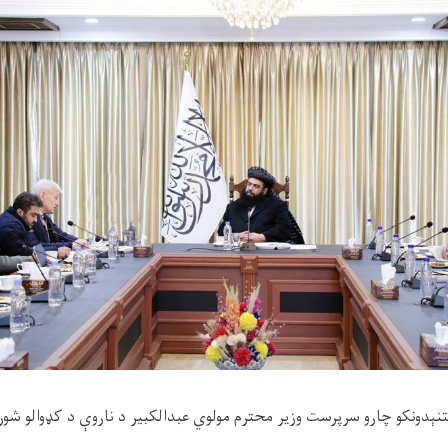
ستنېدونکو چارو سرپرست وزیر محترم مولوي عبدالکبیر د ناروې د کډوالو شو