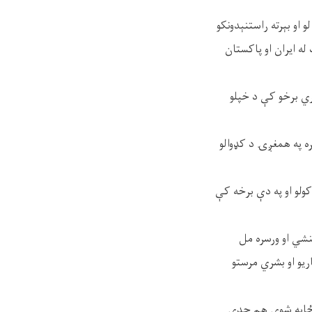
 او بېرته راستنېدونکو
له ایران او پاکستان
شري برخو کې د خپلو
ره په همغږۍ د کډوالو
کولو او په دې برخه کې
نشي او ورسره مل
ریو او بشري مرستو
بېځایه شوي هم جدی