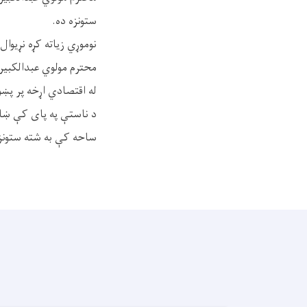
ستونزه ده.
نوموړي زیاته کړه نړیوال
محترم مولوي عبدالکبیر
له اقتصادي اړخه پر پښو
د ناستې په پای کې ښاغل
ساحه کې به شته ستونز