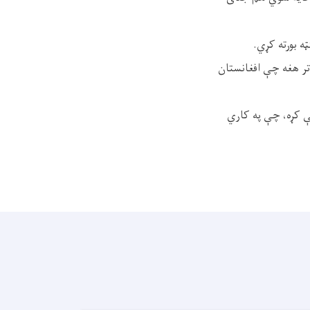
ه بورته کړي.
تر هغه چې افغانستان
ې کړه، چې په کاري