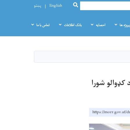
SEARCH
English
پښتو
پروژه ها
احصایه
بانک اطلاعات
تماس با ما
 کډوالو شورا
https://morr.gov.af/d