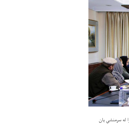
را له سرمنشي یان