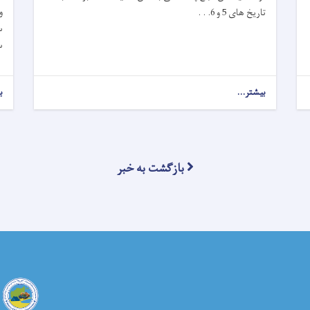
و
تاریخ های 5 و 6. . .
س
س
بیشتر...
ب
بازگشت به خبر