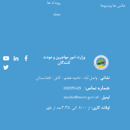
رویداد ها
عکس ها ویدیوها
مجله
Youtube
LinkedIn
Facebook
وزارت امور مهاجرین و عودت
کنندگان
Twitter
نشانی
: واصل آباد - ناحیه هفتم - کابل - افغانستان
0202951429
شماره تماس:
ایمیل
: media@morr.gov.af
اوقات کاری:
از ۸:۰۰ الی ۳:۴۵بعد از ظهر