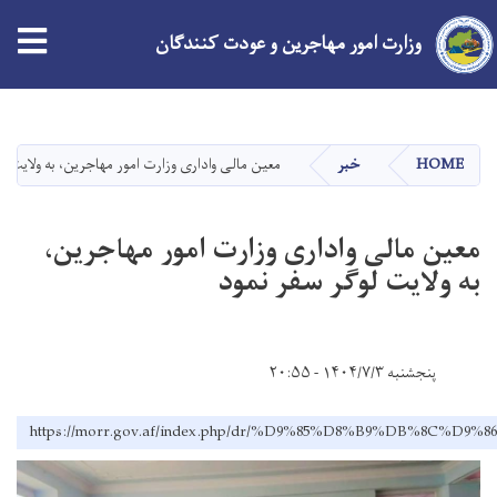
وزارت امور مهاجرین و عودت کنندگان
Skip
to
main
HOME
خبر
معین مالی واداری وزارت امور مهاجرین، به ولایت ل
content
معین مالی واداری وزارت امور مهاجرین،
به ولایت لوگر سفر نمود
پنجشنبه ۱۴۰۴/۷/۳ - ۲۰:۵۵
https://morr.gov.af/index.php/dr/%D9%85%D8%B9%D