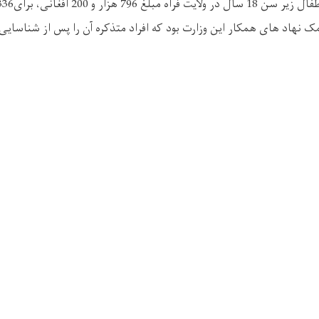
نشانی
: واص