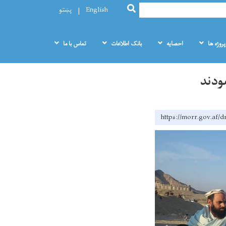
SEARCH
English
پښتو
پروژه ها
احصایه
بانک اطلاعات
تماس با ما
https://morr.gov.af/d