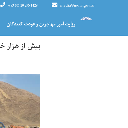
+93 (0) 20 295 1429
media@morr.gov.af
Main navigation
وزارت امور مهاجرین و عودت کنندگان
HOME
بیش از هزار خانواده در 3 ولایت کمک 