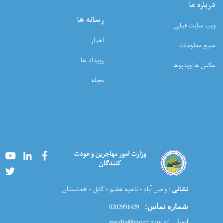
درباره ما
رسانه ها
ویب سایت قبلی
اخبار
منبع معلومات
رویداد ها
عکس ها ویدیوها
مجله
Youtube
LinkedIn
Facebook
وزارت امور مهاجرین و عودت
کنندگان
Twitter
نشانی
: واصل آباد - ناحیه هفتم - کابل - افغانستان
0202951429
شماره تماس:
ایمیل
: media@morr.gov.af