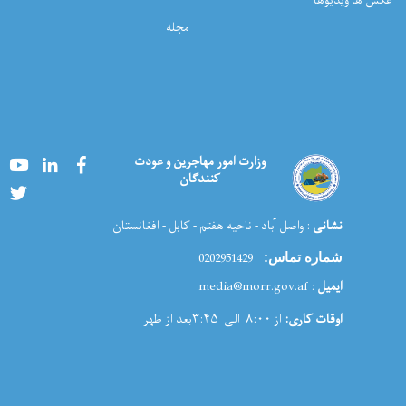
عکس ها ویدیوها
مجله
Youtube
LinkedIn
Facebook
وزارت امور مهاجرین و عودت
کنندگان
Twitter
نشانی
: واصل آباد - ناحیه هفتم - کابل - افغانستان
0202951429
شماره تماس:
ایمیل
: media@morr.gov.af
اوقات کاری:
از ۸:۰۰ الی ۳:۴۵بعد از ظهر