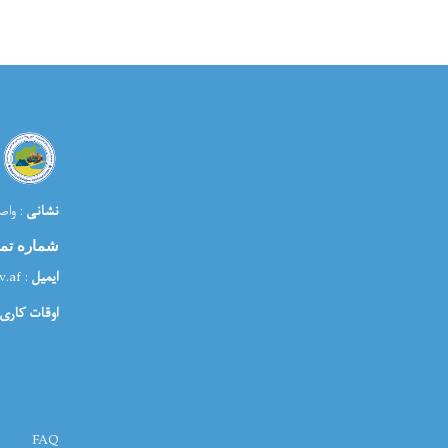
نشانی
: واص
شماره تم
ایمیل
: media@morr.gov.af
اوقات کاری:
Footer menu
FAQ