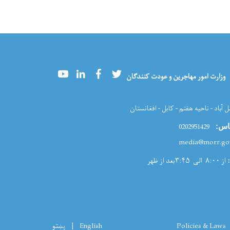
Youtube
LinkedIn
Facebook
Twitter
وزارت امور مهاجرین و عودت کنندگان
ل آباد - ناحیه هفتم - کابل - افغانستان
0202951429
اس:
از ۸:۰۰ الی ۳:۴۵بعد از ظهر
Policies & Laws
English
پښتو