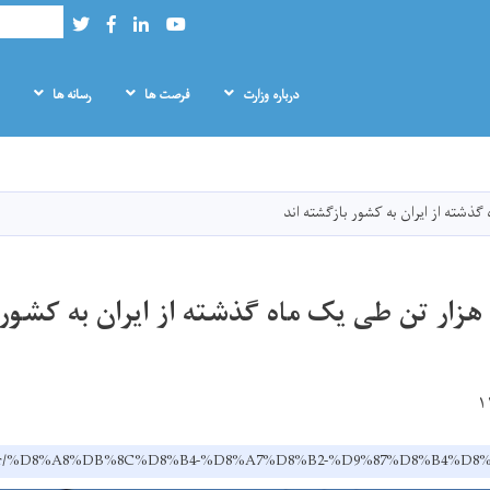
Search
Twitter
Facebook
LinkedIn
Youtube
درباره وزارت
فرصت ها
رسانه‌ ها
Skip
to
main
ذشته از ایران به کشور بازگشته ‌اند
content
زار تن طی یک ماه گذشته از ایران به کشور ب
ov.af/dr/%D8%A8%DB%8C%D8%B4-%D8%A7%D8%B2-%D9%87%D8