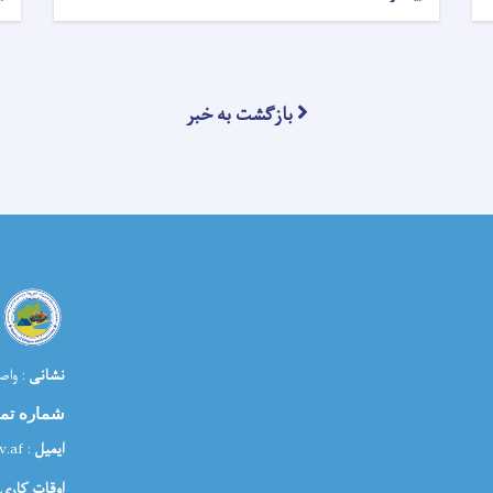
بازگشت به خبر
نشانی
: واص
شماره تم
ایمیل
: media@morr.gov.af
اوقات کاری: