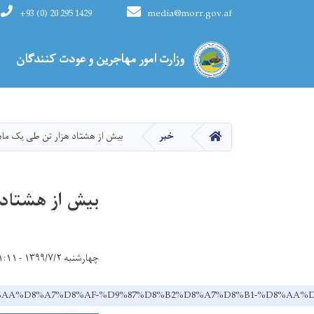
+93 (0) 20 295 1429
media@morr.gov.af
Main navigation
وزارت امور مهاجرین و عودت کنندگان
HOME
خبر
بیش از هشتاد هزار تن طی یک ماه گ
بیش از هشتاد ه
چهارشنبه ۱۳۹۹/۷/۲ - ۱۱:۱۱
%B4%D8%AA%D8%A7%D8%AF-%D9%87%D8%B2%D8%A7%D8%B1-%D