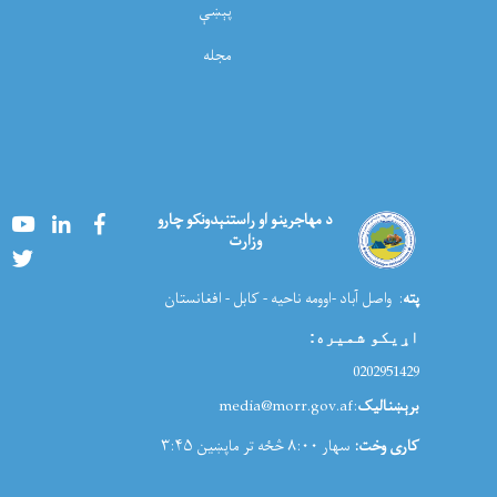
پېښې
مجله
Youtube
LinkedIn
Facebook
د مهاجرینو او راستنېدونکو چارو
وزارت
Twitter
پته
: واصل آباد -اوومه ناحیه - کابل - افغانستان
اړیکو شمیره
:
0202951429
برېښنالیک
:media@morr.gov.af
کاری وخت:
سهار ۸:۰۰ څځه تر ماپښین ۳:۴۵