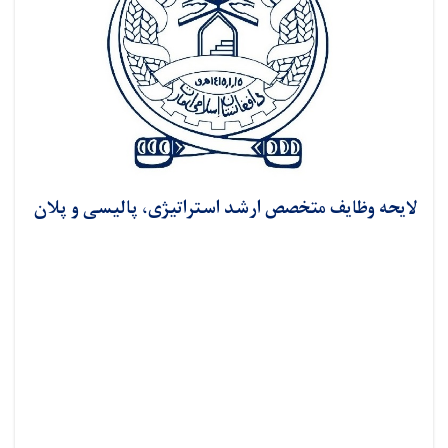
لایحه وظایف متخصص ارشد استراتیژی، پالیسی و پلان