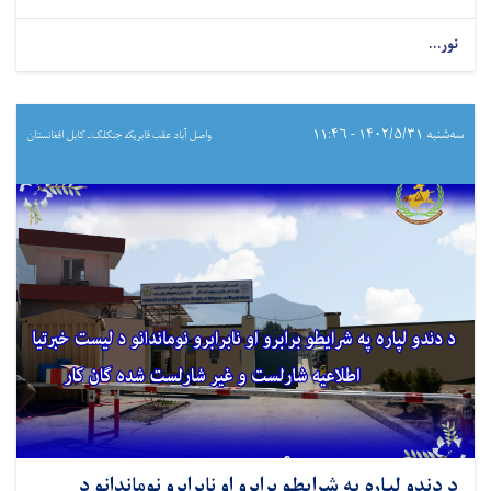
نور...
سه‌شنبه ۱۴۰۲/۵/۳۱ - ۱۱:۴۶
واصل آباد عقب فابریکه جنکلک ـ کابل افغانستان
د دندو لپاره په شرایطو برابرو او نابرابرو نوماندانو د