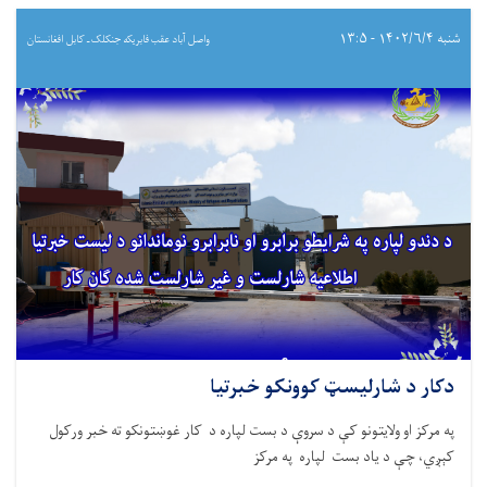
شنبه ۱۴۰۲/۶/۴ - ۱۳:۵
واصل آباد عقب فابریکه جنکلک ـ کابل افغانستان
دکار د شارليسټ کوونکو خبرتيا
په مرکز او ولايتونو کې د سروې د بست لپاره د کار غوښتونکو ته خبر ورکول
کېږي، چې د ياد بست لپاره په مرکز