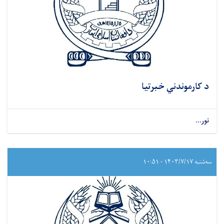
د کارموندني خبرتیا
نور...
سه‌شنبه ۱۴۰۳/۷/۱۷ - ۱۰:۵۱