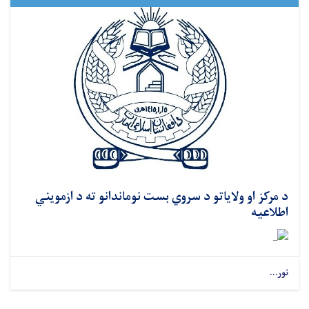
د مرکز او ولایاتو د سروي بست نوماندانو ته د ازمویني
اطلاعیه
نور...