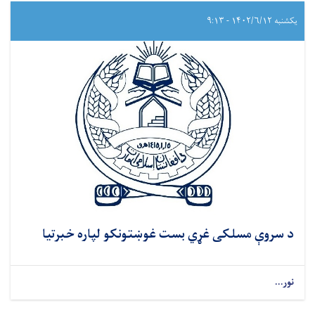
یکشنبه ۱۴۰۲/۶/۱۲ - ۹:۱۳
د سروې مسلکی غړي بست غوښتونکو لپاره خبرتیا
نور...