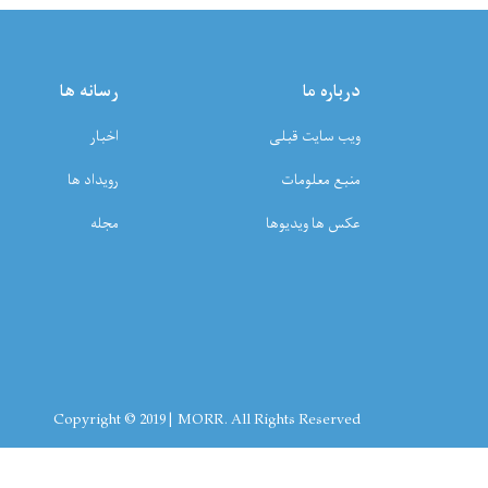
به اساس معلومات کمیته ثب
بازداشت شده بودند و مدت یک الی 4 روز را 
افراد مذکور بعد از ثبت و
درباره ما
رسانه ها
ویب سایت قبلی
اخبار
منبع معلومات
رویداد ها
عکس ها ویدیوها
مجله