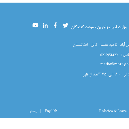
مختلف کشور پاکستان
Youtube
LinkedIn
Facebook
Twitter
وزارت امور مهاجرین و عودت کنندگان
ل آباد - ناحیه هفتم - کابل - افغانستان
0202951429
اس:
از ۸:۰۰ الی ۳:۴۵بعد از ظهر