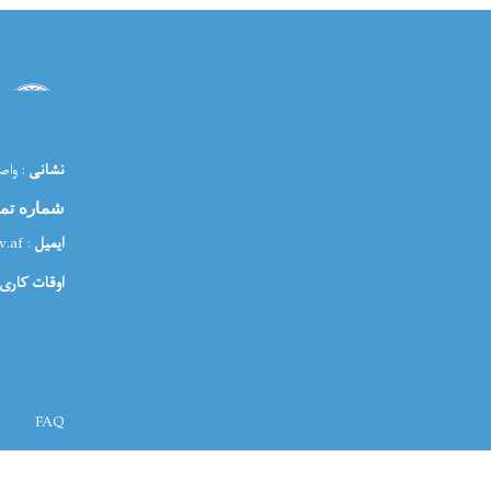
ت و استقبال در آمریت سرحدی سپین بولدک ولایت قندهار افراد یاد شده در بخش های 
دربند بودند.
 دریافت مساعدت های بشری به محلات اصلی شان انتقال
شدند.
نشانی
: واص
شماره تم
ایمیل
: media@morr.gov.af
اوقات کاری: