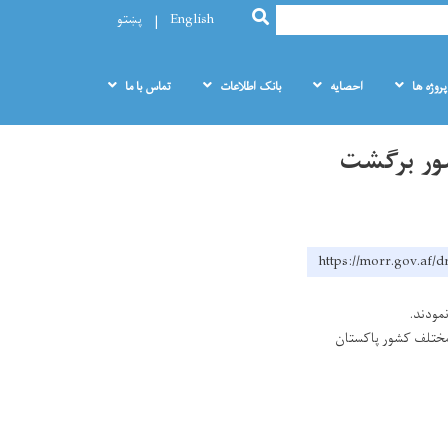
SEARCH
English
پښتو
پروژه ها
احصایه
بانک اطلاعات
تماس با ما
شور برگشت
https://morr.gov.af/d