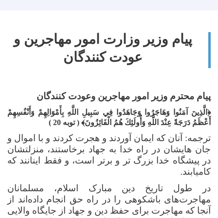
پیام وزیر وزارت امور مهاجرین و
عودت کنندگان
پیام محترم وزیر امور مهاجرین وعودت کنندگان
﴿
الَّذِينَ آمَنُوا وَهَاجَرُوا وَجَاهَدُوا فِي سَبِيلِ اللَّهِ بِأَمْوَالِهِمْ وَأَنْفُسِهِمْ
أَعْظَمُ دَرَجَةً عِنْدَ اللَّهِ وَأُولَئِكَ هُمُ الْفَائِزُونَ
﴾
( توبه 20 )
ترجمه:
آنان که ایمان آوردند و هجرت کردند و با اموال و
جان هایشان در راه خدا به جهاد برخاستند، منزلتشان
در پیشگاه خدا بزرگ تر و برتر است، و فقط اینانند که
کامیابند
.
در طول تاریخ دین مبارک اسلام، مسلمانان
مهاجرت‌های باشکوهی را در راه حق انجام داده‌اند از
آنجا که مهاجرت برای حفظ دین و جهاد از جایگاه والایی