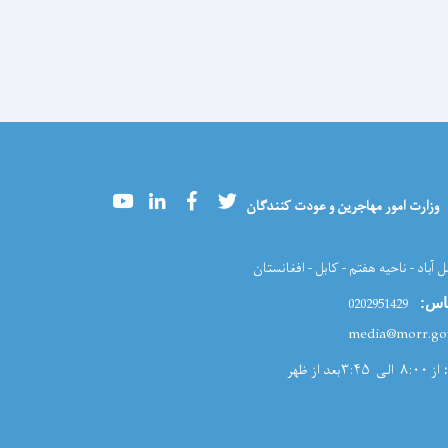
Youtube
LinkedIn
Facebook
Twitter
وزارت امور مهاجرین و عودت کنندگان
ل آباد - ناحیه هفتم - کابل - افغانستان
0202951429
اس:
از ۸:۰۰ الی ۳:۴۵بعد از ظهر