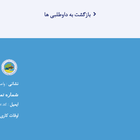
بازگشت به داوطلبی ها
نشانی
: واص
شماره تم
ایمیل
: media@morr.gov.af
اوقات کاری: