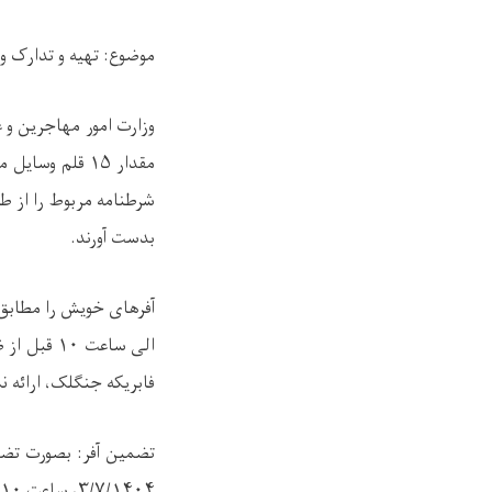
موضوع
:
تهیه و تدارک و
وزارت امور مهاجرین و ع
مقدار
۱۵
قلم وسایل م
شرطنامه مربوط را از ط
بدست آورند
.
آفرهای خویش را مطابق 
الی ساعت
۱۰
قبل از ظ
فابریکه جنگلک، ارائه ن
تضمین آفر
:
بصورت تضم
۳/۷/۱۴۰۴
، ساعت
۱۰