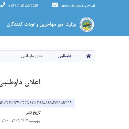
+93 (0) 20 295 1429
media@morr.gov.af
Main navigation
وزارت امور مهاجرین و عودت کنندگان
HOME
داوطلبی
اعلان داوطلبی
اعلان داوطلبی
%88%D8%B7%D9%84%D8%A8%DB%8C-35
تاریخ نشر
چهارشنبه ۱۴۰۴/۶/۱۲ - ۱۲:۰