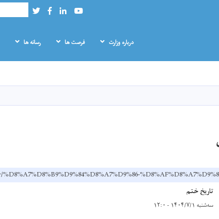
Search
Twitter
Facebook
LinkedIn
Youtube
درباره وزارت
فرصت ها
رسانه‌ ها
Skip
to
main
content
v.af/dr/%D8%A7%D8%B9%D9%84%D8%A7%D9%86-%D8%AF%D8%A7%D9
تاریخ ختم
سه‌شنبه ۱۴۰۴/۷/۱ - ۱۲:۰