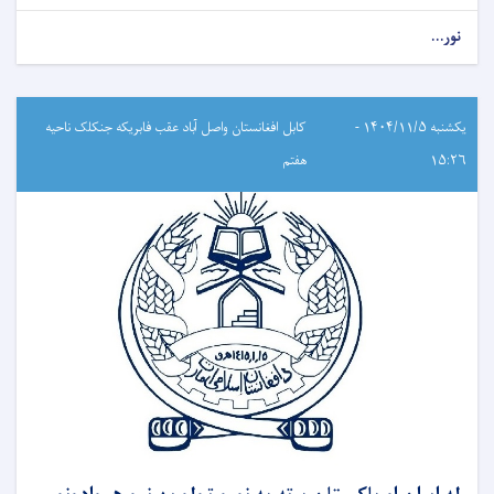
نور...
یکشنبه ۱۴۰۴/۱۱/۵ -
کابل افغانستان واصل آباد عقب فابریکه جنکلک ناحیه
۱۵:۲۶
هفتم