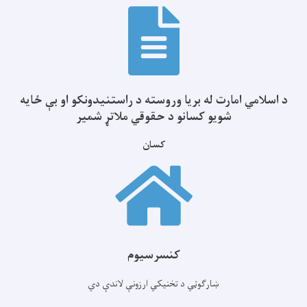
د اسلامي امارت له بریا وروسته د راستنیدونکو او بې ځایه
شویو کسانو د حقوقي ملاتړ شمیر
کسان
کنسرسیوم
ښارګوټي د تخنیکي ارزونې لاندې دي