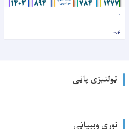
.
نور...
ټولنیزی پاڼی
نورې وېبپاڼې