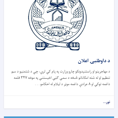
د داوطلبۍ اعلان
د مهاجرینو او راستنېدونکو چارو وزارت په پام کې لري، چې د شتمنیو د سم
تنظیم او له شته امکاناتو څـخه د سمې ګټې اخیستنې په موخه ۳۴۷ قلمه
داغمه توکي او ۸ عرادې داغمه موټر د لیلام له احکامو . . .
نور...