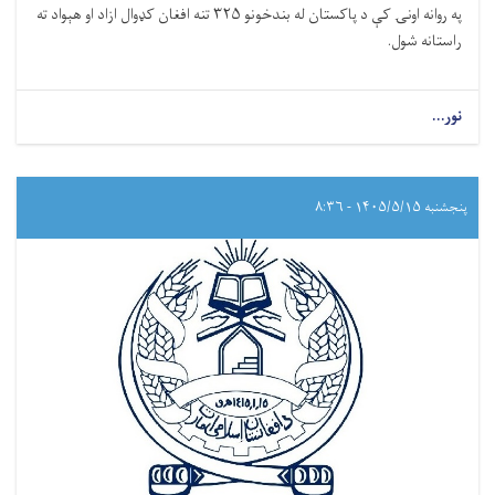
په روانه اونۍ کې د پاکستان له بندخونو ۳۲۵ تنه افغان کډوال ازاد او هېواد ته
راستانه شول.
نور...
پنجشنبه ۱۴۰۵/۵/۱۵ - ۸:۳۶