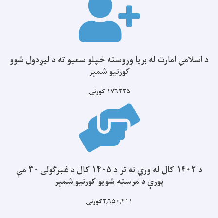
د اسلامي امارت له بریا وروسته خپلو سمیو ته د لیږدول شوو
کورنیو شمېر
۱۷۶۲۲۵
کورنۍ
د ۱۴۰۲ کال له وري نه تر د ۱۴۰۵ کال د غبرګولی ۳۰ مې
پورې د مرسته شویو کورنیو شمېر
۲,۶۵۰,۴۱۱کورنۍ