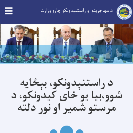
د مهاجرینو او راستنېدونکو چارو وزارت
Skip
to
main
content
د راستنېدونکو، بېځايه
شوو،بیا یو ځای کيدونکو، د
مرستو شمير او نور دلته