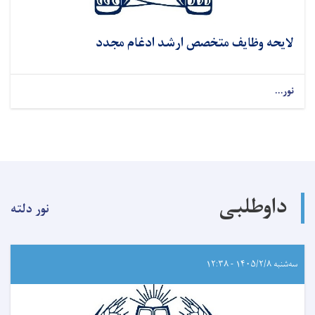
لایحه وظایف متخصص ارشد ادغام مجدد
نور...
داوطلبی
نور دلته
سه‌شنبه ۱۴۰۵/۲/۸ - ۱۲:۳۸