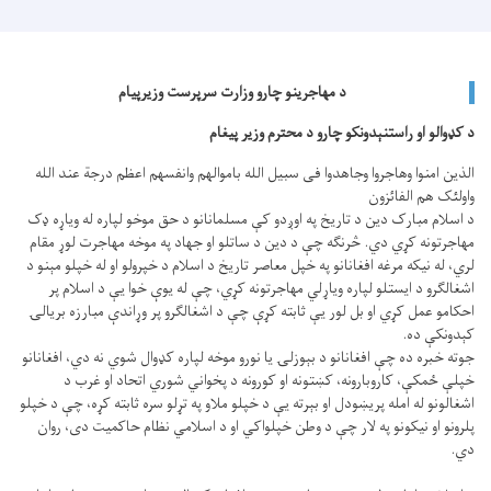
د مهاجرینو چارو وزارت سرپرست وزیرپیام
د کډوالو او راستنېدونکو چارو د محترم وزیر پیغام
الذین امنوا وهاجروا وجاهدوا فی سبیل الله باموالهم وانفسهم اعظم درجة عند الله
واولئک هم الفائزون
د اسلام مبارک دین د تاریخ په اوږدو کې مسلمانانو د حق موخو لپاره له ویاړه ډک
مهاجرتونه کړي دي. څرنګه چې د دین د ساتلو او جهاد په موخه مهاجرت لوړ مقام
لري، له نیکه مرغه افغانانو په خپل معاصر تاریخ د اسلام د خپرولو او له خپلو مېنو د
اشغالګرو د ایستلو لپاره ویاړلي مهاجرتونه کړي، چې له یوې خوا یې د اسلام پر
احکامو عمل کړي او بل لور یې ثابته کړې چې د اشغالګرو پر وړاندې مبارزه بريالۍ
کېدونکې ده.
جوته خبره ده چې افغانانو د بېوزلۍ یا نورو موخه لپاره کډوال شوي نه دي، افغانانو
خپلې ځمکې، کاروبارونه، کښتونه او کورونه د پخواني شوري اتحاد او غرب د
اشغالونو له امله پريښودل او بېرته یې د خپلو ملاو په تړلو سره ثابته کړه، چې د خپلو
پلرونو او نیکونو په لار چې د وطن خپلواکي او د اسلامي نظام حاکمیت دی، روان
دي.