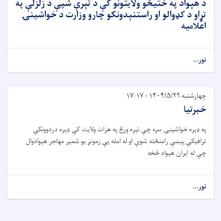
د هېواد په ختیځو ولایتونو کې د تېرې شپې د زلزلې په
تړاو د کډوالو او راستنېدونکو چارو وزارت د خواشینۍ
اعلامیه
نور...
چهارشنبه ۱۴۰۴/۵/۲۹ - ۱۷:۱۷
خبرتیا
په ډېره خواشینۍ سره چې تېره ورځ په هرات ولایت کې ډېره دردوونکې
ترافیکي پېښې رامنځته شوې او له امله یې زمونږ یو شمیر مهاجر هېوادوال
چې له ایران هیواد څخه
نور...