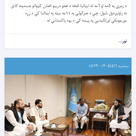
د زمري په ۵مه او ۶مه له اېټالیا څخه د هغو درېیو افغان کډوالو جسدونه کابل
ته راولېږدول شول، چې د غبرګولې په ۱۱مه نېټه په اېټالیا کې د زړه
بوږنوونکې اورلګېدنې په پېښه کې د یوه پاکستاني له. . .
نور...
سه‌شنبه ۱۴۰۵/۵/۶ - ۱۵:۲۴