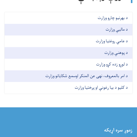
د بهرنیو چارو وزارت
د مالیې وزارت
د عامې روغتیا وزارت
د پوهنې وزارت
د لوړو زده کړو وزارت
د امر بالمعروف، نهی عن المنکر اوسمع شکایاتو وزارت
د کلیو د بیا رغونې او پرختیا وزارت
زموږ سره اړيکه