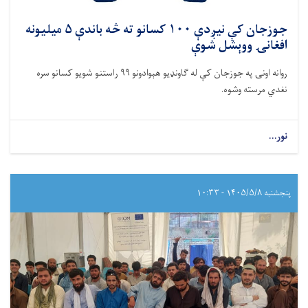
جوزجان کې نيږدې ۱۰۰ کسانو ته څه باندې ۵ میلیونه
افغانۍ ووېشل شوې
روانه اونۍ په جوزجان کې له ګاونډیو هېوادونو ۹۹ راستنو شویو کسانو سره
نغدي مرسته وشوه.
نور...
پنجشنبه ۱۴۰۵/۵/۸ - ۱۰:۳۳