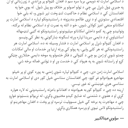
د اسلامي امارت له دویمې بریا سره سم د افغان کډوالو پر وړاندې د زورزیاتي او ان
په جبري ډول شړل یې چې د ټولو اصولو پر خلاف وو پیل شول. له یوې خوا په
افغانستان کې د اسلامي نظام د حاکمیت لنډ وخت تېر شوی و، له بلې خوا
اقتصادي ستونزې او د نړۍ ظالمو بندېزونه د راستنېدونکو لپاره د اسلامي امارت پر
امکاناتو منفي اغېز کولای شوی، خو د الله په نصرت او د اسلامي نظام له برکته،
وتوانیدو چې په کمو داخلي امکاناتو میلیونونو راستنېدونکو ته ګڼې لنډمهاله
اسانتیاوې او د دایمي سرپنا لپاره ورته لسګونه ښارګوټي په نظر کې ونیسو.
د افغان کډوالو شړل پر اسلامي امارت د فشار وسیله نه ده، اسلامي امارت هر
راستنېدونکي ته هر کلی وايي، په پولو کې ورته اړتیا وړ خدمات او مالي امکانات
چمتو شوي او ژمن یو چې د کډوالۍ د فکر ختمولو په موخه دایمي حللارې چټکې
کړو او راستانه شوي به په هېواد کې د خدمت وړ او د ټولنې فعاله برخه شي.
اسلامي امارت ژمن دی، چې د کډوالو لپاره شوې ژمنې به پوره کوي او پر خپلو
مهاجرو هېوادوالو غږ کوو، چې افغانستان ستاسې خپل کور دی او اسلامي امارت به
ستاسې هرې غوښتنې ته غوږ نیسي.
اړینه ده چې د کډوالو کوربه هېوادونه د افغانانو باعزته راستنېدونې ته لاره هواره
کړي او د هغوي د شتمنۍ له ضایع کېدو مخنیوي وکړي، له نړیوالو بنسټونو غواړو
چې د مهاجرت په برخه کې خپل مسوولیت ترسره او پر وخت د افغان مهاجرینو او
راستنېدونکو لاس نیوی او ورسره همکاري وکړي.
مولوي عبدالکبیر