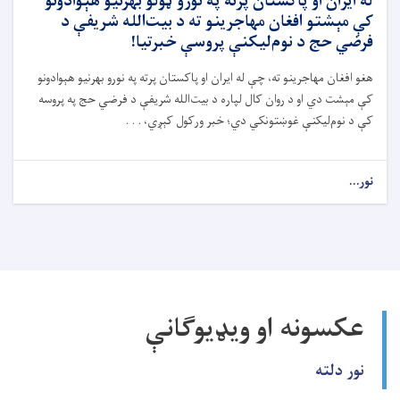
له ایران او پاکستان پرته په نورو ټولو بهرنیو هېوادونو
کې مېشتو افغان مهاجرینو ته د بیت‌الله شریفې د
فرضي حج د نوم‌لیکنې پروسې خبرتیا!
هغو افغان مهاجرینو ته، چې له ایران او پاکستان پرته په نورو بهرنیو هېوادونو
کې مېشت دي او د روان کال لپاره د بیت‌الله شریفې د فرضي حج په پروسه
کې د نوم‌لیکنې غوښتونکي دي؛ خبر ورکول کېږي، . . .
نور...
عکسونه او ویډیوګانې
نور دلته