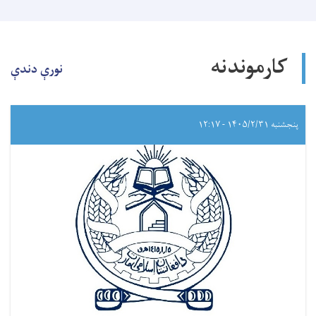
کارموندنه
نورې دندې
پنجشنبه ۱۴۰۵/۲/۳۱ - ۱۲:۱۷