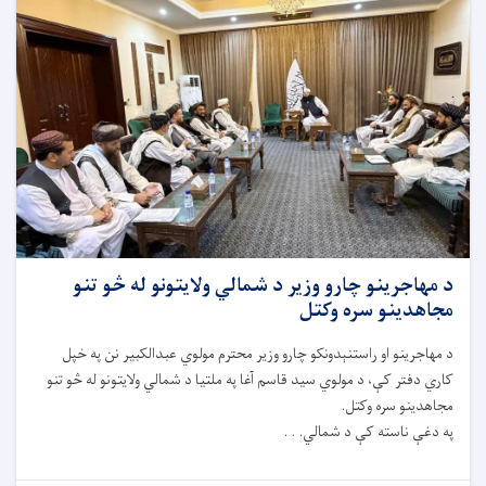
د مهاجرینو چارو وزیر د شمالي ولایتونو له څو تنو
مجاهدینو سره وکتل
د مهاجرینو او راستنېدونکو چارو وزیر محترم مولوي عبدالکبیر نن په خپل
کاري دفتر کې، د مولوي سید قاسم آغا په ملتیا د شمالي ولایتونو له څو تنو
مجاهدینو سره وکتل.
په دغې ناسته کې د شمالي. . .