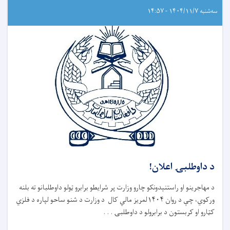
سه‌شنبه ۱۴۰۴/۱۱/۷ - ۱۴:۵۷
د داوطلبۍ اعلان!
د مهاجرینو او راستنېدونکو چارو وزارت پر شرایطو برابرو ټولو داوطلبانو ته بلنه
ورکوي، چې د روان ۱۴۰۴لمریز مالي کال د وزارت د شنو ساحو لپاره د فلزي
کټارو او کربستون د برابرولو د داوطلبۍ . . .