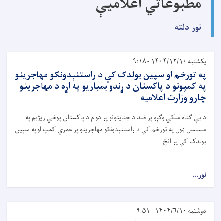
مطبوعاتي اعلامیې
نور دلته
یکشنبه ۱۴۰۴/۱۲/۱۰ - ۹:۱۸
په تورخم او سپین بولدک کې د راستنېدونکو مهاجرینو
په کمپونو د پاکستان د ړندو بمباریو په اړه د مهاجرینو
چارو وزارت اعلامیه
د بې ګناه ملکي وګړو پر ضد د جنایتونو پر دوام د پاکستان پوځي ریژیم په
مسلسل ډول په تورخم کې د راستنېدونکو مهاجرینو پر عمري کمپ او په سپین
بولدک کې پر انځ
نور...
دوشنبه ۱۴۰۴/۶/۱۰ - ۹:۵۱