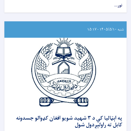
نور...
شنبه ۱۴۰۵/۵/۱۰ - ۱۵:۱۷
په اېټالیا کې د ۳ شهید شویو افغان کډوالو جسدونه
کابل ته راولېږدول شول