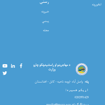
رسنۍ
انځورونه
خبرونه
پېښې
مجله
Youtube
LinkedIn
Facebook
د مهاجرینو او راستنېدونکو چارو
وزارت
Twitter
پته
: واصل آباد -اوومه ناحیه - کابل - افغانستان
اړیکو شمیره
:
0202951429
برېښنالیک
:media@morr.gov.af