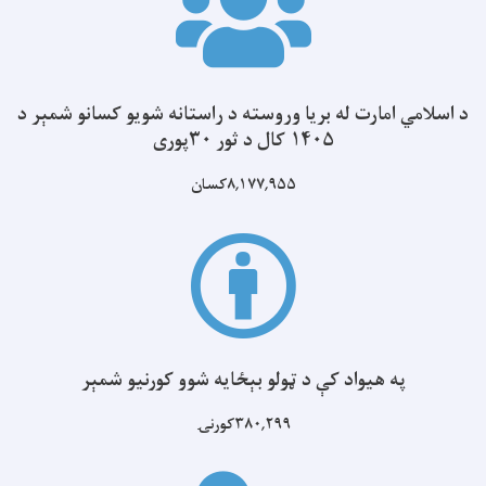
د اسلامي امارت له بریا وروسته د راستانه شویو کسانو شمېر د
۱۴۰۵ کال د ثور ۳۰پوری
۸,۱۷۷,۹۵۵کسان
په هیواد کې د ټولو بېځایه شوو کورنیو شمېر
۳۸۰,۲۹۹کورنۍ