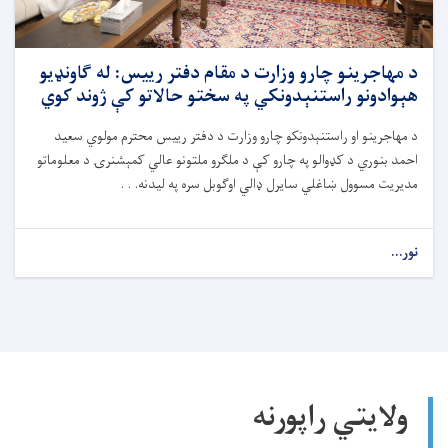
د مهاجرینو چارو وزارت د مقام دفتر رییس: له ګاونډیو
هېوادونو راستنېدونکي په سختو حالاتو کې ژوند کوي
د مهاجرینو او راستنېدونکو چارو وزارت د دفتر رییس محترم مولوي سعید
احمد بنوري د کډوالو په چارو کې د ملګرو ملتونو عالي کمېشنرۍ د معلوماتو
مدیریت مسوول ښاغلي سایرل ډالي اوګوبل سره په لیدنه. . .
نور...
ولایتي راپورنه