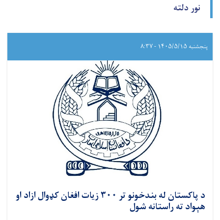
نور دلته
پنجشنبه ۱۴۰۵/۵/۱۵ - ۸:۳۷
د پاکستان له بندخونو تر ۳۰۰ زیات افغان کډوال ازاد او
هېواد ته راستانه شول