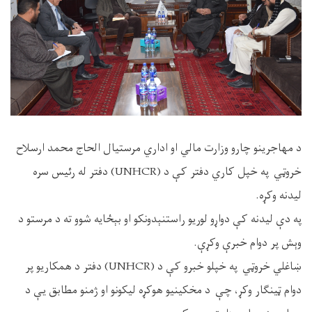
د مهاجرينو چارو وزارت مالي او اداري مرستيال الحاج محمد ارسلاح
خروټي په خپل کاري دفتر کې د (UNHCR) دفتر له رئيس سره
ليدنه وکړه.
په دې ليدنه کې دواړو لوريو راستنېدونکو او بېځايه شوو ته د مرستو د
وېش پر دوام خبرې وکړې.
ښاغلي خروټي په خپلو خبرو کې د (UNHCR) دفتر د همکاريو پر
دوام ټينګار وکړ، چې د مخکينيو هوکړه ليکونو او ژمنو مطابق يې د