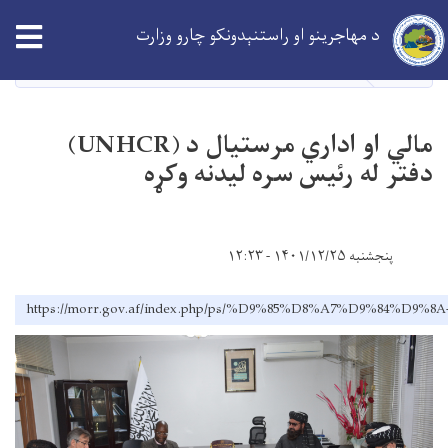
Skip
tion
د مهاجرینو او راستنېدونکو چارو وزارت
to
main
کورپاڼه
خبر
content
مالي او اداري مرستيال د (UNHCR)
دفتر له رئيس سره ليدنه وکړه
پنجشنبه ۱۴۰۱/۱۲/۲۵ - ۱۲:۲۳
https://morr.gov.af/index.php/ps/%D9%85%D8%A7%D9