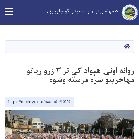
د مهاجرینو او راستنېدونکو چارو وزارت
Skip
to
main
کورپاڼه
content
روانه اونۍ هېواد کې تر ۳ زرو زیاتو
مهاجرینو سره مرسته وشوه
https://morr.gov.af/ps/node/10220