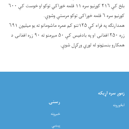
بلخ کې ۲۱۶ کورنیو سره ۱۱ قلمه خوراکي توکو او خوست کې ۶۰۰
کورنیو سره ۶ قلمه خوراکی توکو مرستې وشوې.
همدارنګه په فراه کې ۱۲۵تنو کم عمره ماشومانو ته یو میلیون ۶۹۱
زره ۲۵۰ افغانۍ او په بادغیس کې ۵۰ مېرمنو ته ۹۰ زره افغانۍ د
همکارو بنسټونو له لوري ورکړل شوې.
زموږ سره اړيکه
رسنۍ
انځورونه
خبرونه
پېښې