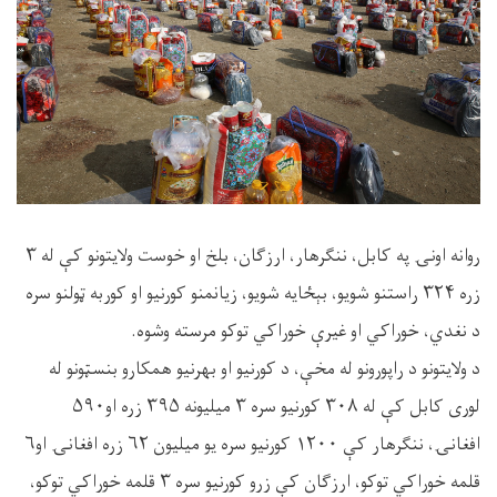
روانه اونۍ په کابل، ننګرهار، ارزګان، بلخ او خوست ولایتونو کې له ۳
زره ۳۲۴ راستنو شویو، بېځایه شویو، زیانمنو کورنیو او کوربه ټولنو سره
د نغدي، خوراکي او غیرې خوراکي توکو مرسته وشوه.
د ولایتونو د راپورونو له مخې، د کورنیو او بهرنیو همکارو بنسټونو له
لوری کابل کې له ۳۰۸ کورنیو سره ۳ میلیونه ۳۹۵ زره او۵۹۰
افغانۍ، ننګرهار کې ۱۲۰۰ کورنیو سره یو میلیون ۶۲ زره افغانۍ او۶
قلمه خوراکي توکو، ارزګان کې زرو کورنیو سره ۳ قلمه خوراکي توکو،