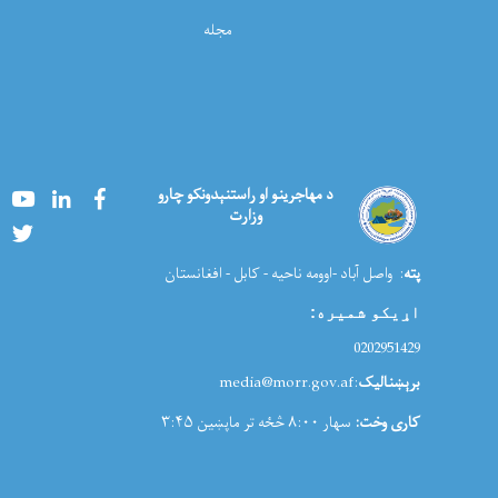
مجله
Youtube
LinkedIn
Facebook
د مهاجرینو او راستنېدونکو چارو
وزارت
Twitter
پته
: واصل آباد -اوومه ناحیه - کابل - افغانستان
اړیکو شمیره
:
0202951429
برېښنالیک
:media@morr.gov.af
کاری وخت:
سهار ۸:۰۰ څځه تر ماپښین ۳:۴۵