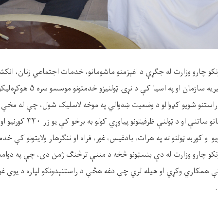
نکو چارو وزارت له جګړې د اغېزمنو ماشومانو، خدمات اجتماعي زنان، انکش
مان او په اسیا کې د نړۍ ټولنیزو خدمتونو موسسو سره ۵ هوکړه‌لیکونه لاسلیک کړل.
 راستنو شویو کډوالو د وضعیت ښه‌والي په موخه لاسلیک شول، چې له مخې ب
و او کوربه ټولنو ته په هرات، بادغیس، غور، فراه او ننګرهار ولایتونو کې خد
ونکو چارو وزارت له دې بنسټونو څخه د مننې ترڅنګ ژمن دی، چې په دوامدا
ې همکاري وکړي او هیله لري چې دغه هڅې د راستنېدونکو لپاره د یوې غوره ا