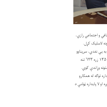
افي و اجتماعي رازي،
ه یې نغدي، سرپناوو
رغولو، زده‌کړو، له ماشومانو ساتنې او د ټولنې ظرفیتونو پیاوړي کولو به برخو کې یو زر ۳۲۰ کورنیو او ۱۳۵ زره ۶۲۳ تنه
متونه وړاندې کوي.
ره توګه له همکارو
و لا پایداره ټولنې د