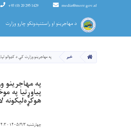
+93 (0) 20 295 1429
media@morr.gov.af
Main navigation
د مهاجرینو او راستنېدونکو چارو وزارت
کورپاڼه
خبر
په مهاجرینو وزارت کې د کډوالو لپاره د خدمتونو لاښه
په مهاجرینو وز
هوکړه‌لیکونه 
چهارشنبه ۱۴۰۵/۴/۳ - ۱۴:۳