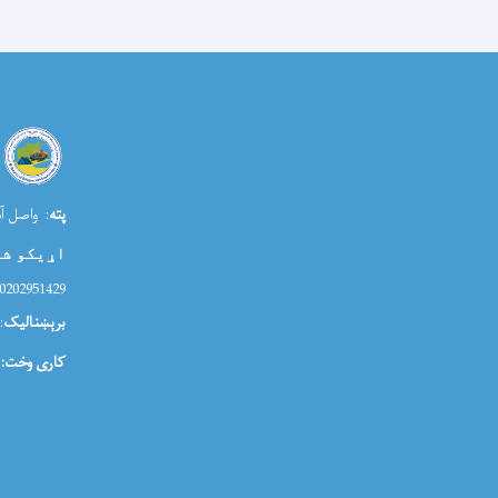
پته
: واصل آب
اړیکو ش
0202951429
برېښنالیک
ia@morr.gov.af
کاری وخت: