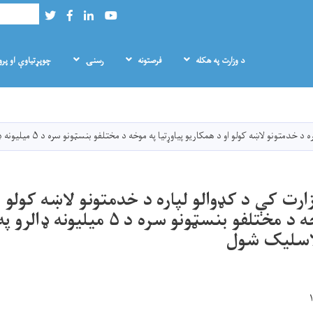
لټون
Twitter
Facebook
LinkedIn
Youtube
د وزارت په هکله
فرصتونه
رسنۍ
چوپړتیاوې او پر
Skip
to
main
 کولو او د همکاریو پیاوړتیا په موخه د مختلفو بنسټونو سره د ۵ میلیونه ډالرو په ارزښت ۵ هوکړه‌لیکونه لاسلیک شول
content
ارت کې د کډوالو لپاره د خدمتونو لاښه کولو ا
لاسلیک شول