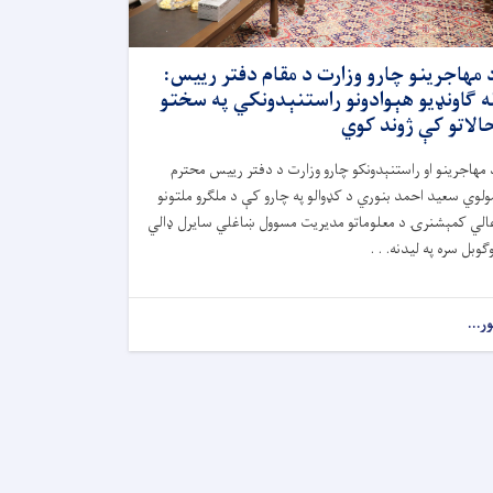
 مهاجرینو چارو وزارت د مقام دفتر رییس:
ه ګاونډیو هېوادونو راستنېدونکي په سختو
الاتو کې ژوند کوي
 مهاجرینو او راستنېدونکو چارو وزارت د دفتر رییس محترم
ولوي سعید احمد بنوري د کډوالو په چارو کې د ملګرو ملتونو
الي کمېشنرۍ د معلوماتو مدیریت مسوول ښاغلي سایرل ډالي
وګوبل سره په لیدنه. . .
ور...