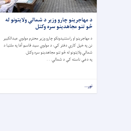
د مهاجرینو چارو وزیر د شمالي ولایتونو له
څو تنو مجاهدینو سره وکتل
د مهاجرینو او راستنېدونکو چارو وزیر محترم مولوي عبدالکبیر
نن په خپل کاري دفتر کې، د مولوي سید قاسم آغا په ملتیا د
شمالي ولایتونو له څو تنو مجاهدینو سره وکتل.
په دغې ناسته کې د شمالي. . .
نور...