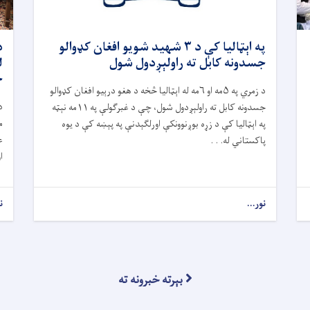
په اېټالیا کې د ۳ شهید شویو افغان کډوالو
د
جسدونه کابل ته راولېږدول شول
ل
ح
د زمري په ۵مه او ۶مه له اېټالیا څخه د هغو درېیو افغان کډوالو
د
جسدونه کابل ته راولېږدول شول، چې د غبرګولې په ۱۱مه نېټه
م
په اېټالیا کې د زړه بوږنوونکې اورلګېدنې په پېښه کې د یوه
ع
پاکستاني له. . .
ا
نور...
ن
بېرته خبرونه ته