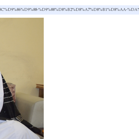
B1%DB%8C%D9%86%D9%88-%D9%88%D8%B2%D8%A7%D8%B1%D8%A