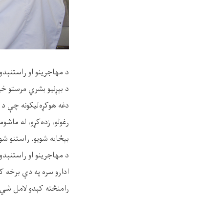
د مهاجرینو او راستنېدو
د بېړنیو بشري مرستو خیریه ساز
دغه هوکړه‌لیکونه چې د
بېځایه شویو، راستنو شوی
د مهاجرینو او راستنېد
ادارو سره په دې برخه ک
رامنځته کېدو لامل شي.