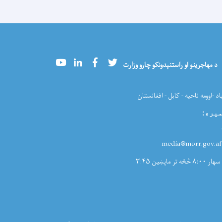
Youtube
LinkedIn
Facebook
Twitter
د مهاجرینو او راستنېدونکو چارو وزارت
اد -اوومه ناحیه - کابل - افغانستان
میره
:
:med
سهار ۸:۰۰ څځه تر ماپښین ۳:۴۵