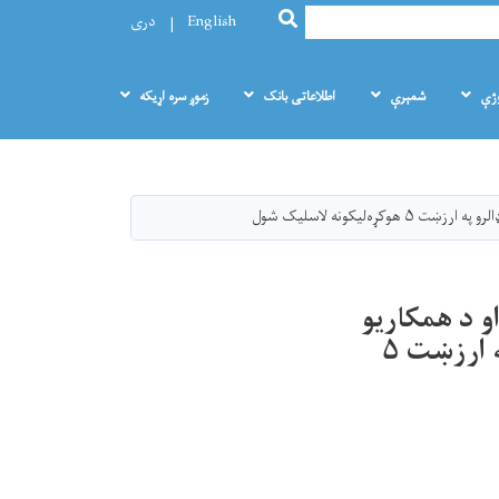
SEARCH
English
دری
وژې
شمېرې
اطلاعاتی بانک
زموږ سره اړيکه
و د همکاریو
پیاوړتیا په موخه د مختلفو بنسټونو سره د ۵ میلیونه ډالرو په ارزښت ۵