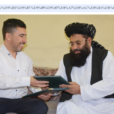
ov.af/ps/%D9%BE%D9%87-%D9%85%D9%87%D8%A7%D8%AC%D8%