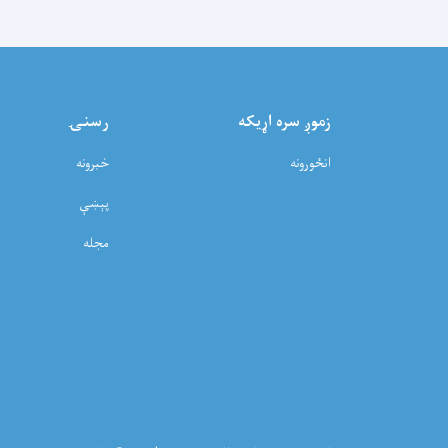
زموږ سره اړيکه
رسنۍ
انځورونه
خبرونه
پېښې
مجله