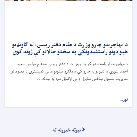
د مهاجرینو چارو وزارت د مقام دفتر رییس: له ګاونډیو
هېوادونو راستنېدونکي په سختو حالاتو کې ژوند کوي
د مهاجرینو او راستنېدونکو چارو وزارت د دفتر رییس محترم مولوي سعید
احمد بنوري د کډوالو په چارو کې د ملګرو ملتونو عالي کمېشنرۍ د معلوماتو
مدیریت مسوول ښاغلي سایرل ډالي اوګوبل سره په لیدنه. . .
نور...
بېرته خبرونه ته