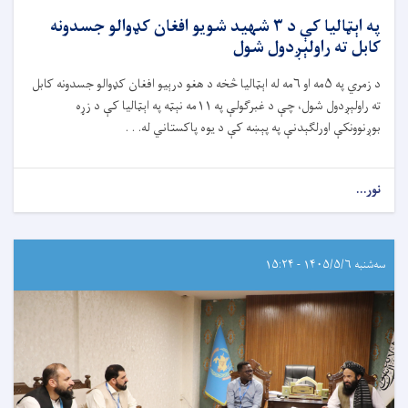
په اېټالیا کې د ۳ شهید شویو افغان کډوالو جسدونه
کابل ته راولېږدول شول
د زمري په ۵مه او ۶مه له اېټالیا څخه د هغو درېیو افغان کډوالو جسدونه کابل
ته راولېږدول شول، چې د غبرګولې په ۱۱مه نېټه په اېټالیا کې د زړه
بوږنوونکې اورلګېدنې په پېښه کې د یوه پاکستاني له. . .
نور...
سه‌شنبه ۱۴۰۵/۵/۶ - ۱۵:۲۴