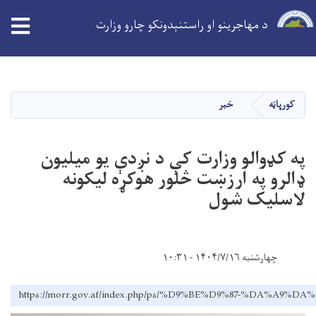
د مهاجرینو او راستنېدونکو چارو وزارت
Skip
to
main
کورپاڼه
خبر
content
په کډوالو وزارت کې د نږدې یو میلیون
ډالرو په ارزښت څلور هوکړه لیکونه
لاسلیک شول
چهارشنبه ۱۴۰۴/۷/۱۶ - ۱۰:۳۱
https://morr.gov.af/index.php/ps/%D9%BE%D9%87-%