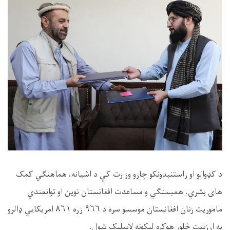
د کډوالو او راستنېدونکو چارو وزارت کې د اشیانه، هماهنګي کمک
های بشري، همبستګي و مساعدت افغانستان نوین او توانمندي
ماموریت زنان افغانستان موسسو سره د ۹۶۶ زره ۸۶۱ امریکايي ډالرو
په ارزښت څلور هوکړه لیکونه لاسلیک شول.