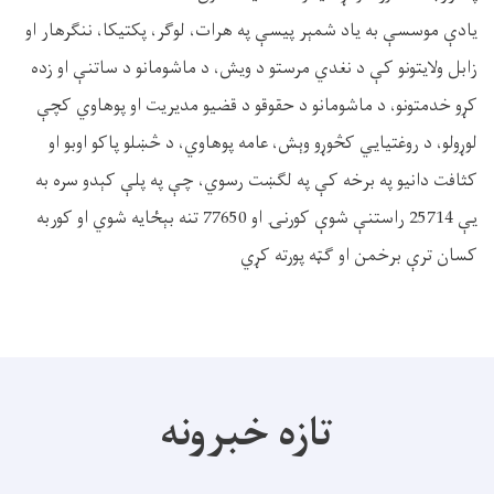
یادې موسسې به یاد شمېر پیسې په هرات، لوگر، پکتیکا، ننگرهار او
زابل ولایتونو کې د نغدي مرستو د ویش، د ماشومانو د ساتنې او زده
کړو خدمتونو، د ماشومانو د حقوقو د قضیو مدیریت او پوهاوي کچې
لوړولو، د روغتیايي کڅوړو وېش، عامه پوهاوي، د څښلو پاکو اوبو او
کثافت دانیو په برخه کې په لګښت رسوي، چې په پلې کېدو سره به
یې 25714 راستنې شوې کورنۍ او 77650 تنه بېځایه شوي او کوربه
کسان ترې برخمن او ګټه پورته کړي
تازه خبرونه