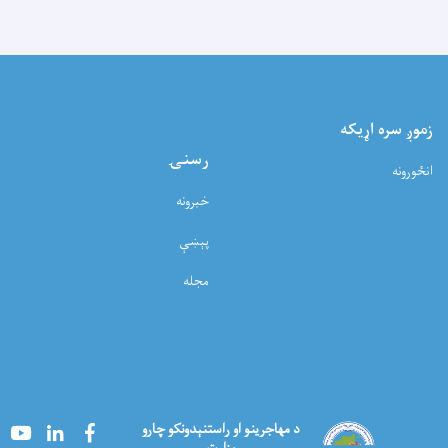
زموږ سره اړيکه
رسنۍ
انځورونه
خبرونه
پېښې
مجله
Youtube
LinkedIn
Facebook
د مهاجرینو او راستنېدونکو چارو