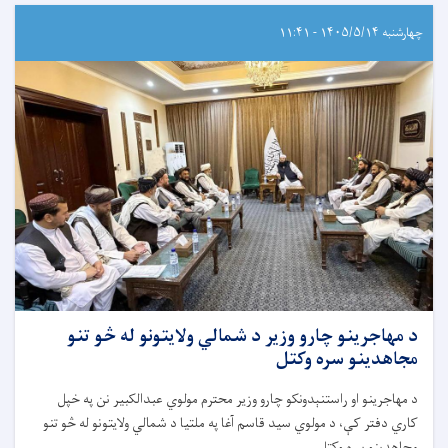
چهارشنبه ۱۴۰۵/۵/۱۴ - ۱۱:۴۱
د مهاجرینو چارو وزیر د شمالي ولایتونو له څو تنو
مجاهدینو سره وکتل
د مهاجرینو او راستنېدونکو چارو وزیر محترم مولوي عبدالکبیر نن په خپل
کاري دفتر کې، د مولوي سید قاسم آغا په ملتیا د شمالي ولایتونو له څو تنو
مجاهدینو سره وکتل.