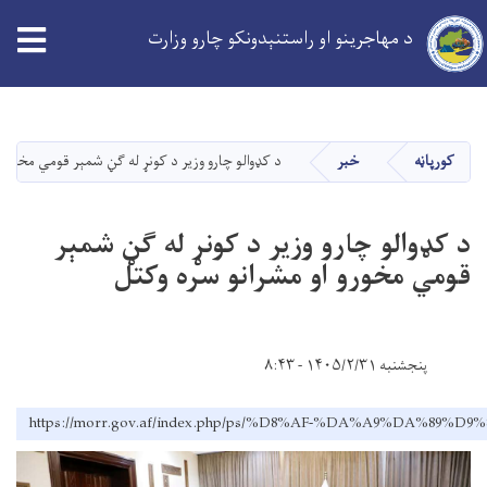
د مهاجرینو او راستنېدونکو چارو وزارت
Skip
to
main
کورپاڼه
خبر
د کډوالو چارو وزیر د کونړ له ګڼ شمېر قومي مخورو ا
content
د کډوالو چارو وزیر د کونړ له ګڼ شمېر
قومي مخورو او مشرانو سره وکتل
پنجشنبه ۱۴۰۵/۲/۳۱ - ۸:۴۳
https://morr.gov.af/index.php/ps/%D8%AF-%DA%A9%