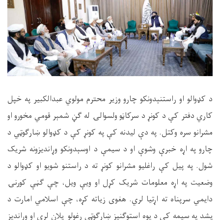
د کډوالو او راستنېدونکو چارو وزیر محترم مولوي عبدالکبیر په خپل
کاري دفتر کې د کونړ د سرکاڼو ولسوالۍ له ګڼ شمېر قومي مخورو او
مشرانو سره وکتل
.
په دې لیدنه کې په کونړ کې د کډوالو ښارګوټي د
چارو په
اړه خبرې وشوې او د سیمې د اوسېدونکو وړاندیزونه شریک
شول
.
په پیل کې راغلیو مشرانو کونړ ته د راستنو شویو او کډوالو د
وضعیت په اړه معلومات شریک کړل او ویې ویل، چې ګڼې کورنۍ
دایمي سرپناه ته اړتیا لري
.
هغوی زیاته کړه، چې اسلامي امارت د
پشد په سیمه کې د یوه استوګنیز ښارګوټي رغولو
پلان لري او وړاندیز