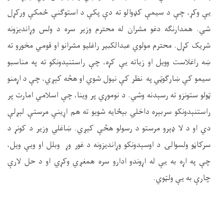
یې وکړ، چې د سیمې کډوالو ته دې پکې د استوګنې ځمکې ورکړل
شي
.
همدارنګه دغو مشران له محترم وزیر سره د ولس وړاندیزونه
شریک کړل
.
محترم مولوي عبدالکبیر راغلیو مشرانو او قومي مخورو ته
ښه راغلاست وویل او زیاته یې کړه، چې راستنېدونکو ته په مناسبو
سیمو کې ښارګوټي په
نظر کې نیول شوي او هڅه کېږي، چې د اړمنو
ټولو ستونزو ته رسېدنه وشي
.
د نوموړي پر وینا، چې اسلامي امارت پر
راستنېدونکو سربېره داخلي بېځایه شویو ته هم اړینې مرستې لېږلې
دي او د لا ډېرو مرستو د رسولو هڅې کېږي
.
ښاغلي وزیر د کونړ د
سرکاڼو ولسوالۍ د اوسېدونکو وړاندیزونه د غور وړ
وبلل او ویې ویل،
چې په اړه به یې له اړوندو ادارو سره همغږي وکړي او د حل لارې
چارې به یې ولټوي
.