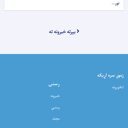
نور...
بېرته خبرونه ته
زموږ سره اړيکه
رسنۍ
انځورونه
خبرونه
پېښې
مجله