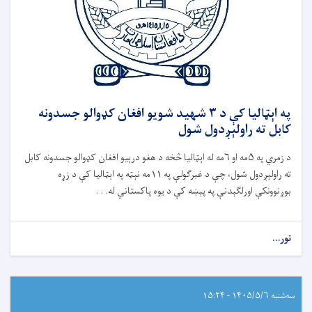
په اېټالیا کې د ۳ شهید شویو افغان کډوالو جسدونه
کابل ته راولېږدول شول
د زمري په ۵مه او ۶مه له اېټالیا څخه د هغو درېیو افغان کډوالو جسدونه کابل
ته راولېږدول شول، چې د غبرګولې په ۱۱مه نېټه په اېټالیا کې د زړه
بوږنوونکې اورلګېدنې په پېښه کې د یوه پاکستاني له. . .
نور...
سه‌شنبه ۱۴۰۵/۵/۶ - ۱۵:۲۴