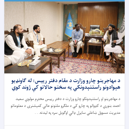
د مهاجرینو چارو وزارت د مقام دفتر رییس: له ګاونډیو
هېوادونو راستنېدونکي په سختو حالاتو کې ژوند کوي
د مهاجرینو او راستنېدونکو چارو وزارت د دفتر رییس محترم مولوي سعید
احمد بنوري د کډوالو په چارو کې د ملګرو ملتونو عالي کمېشنرۍ د معلوماتو
مدیریت مسوول ښاغلي سایرل ډالي اوګوبل سره په لیدنه. . .