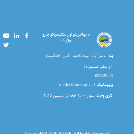
Youtube
LinkedIn
Facebook
د مهاجرینو او راستنېدونکو چارو
وزارت
Twitter
پته
: واصل آباد -اوومه ناحیه - کابل - افغانستان
اړیکو شمیره
:
0202951429
برېښنالیک
:media@morr.gov.af
کاری وخت:
سهار ۸:۰۰ څځه تر ماپښین ۳:۴۵
Copyright © 2019 | MORR. All Rights Reserved