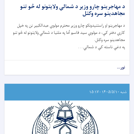
د مهاجرینو چارو وزیر د شمالي ولایتونو له څو تنو
مجاهدینو سره وکتل
د مهاجرینو او راستنېدونکو چارو وزیر محترم مولوي عبدالکبیر نن په خپل
کاري دفتر کې، د مولوي سید قاسم آغا په ملتیا د شمالي ولایتونو له څو تنو
مجاهدینو سره وکتل.
په دغې ناسته کې د شمالي. . .
نور...
شنبه ۱۴۰۵/۵/۱۰ - ۱۵:۱۷