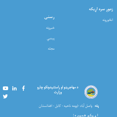
زموږ سره اړيکه
رسنۍ
انځورونه
خبرونه
پېښې
مجله
Youtube
LinkedIn
Facebook
د مهاجرینو او راستنېدونکو چارو
وزارت
Twitter
پته
: واصل آباد -اوومه ناحیه - کابل - افغانستان
اړیکو شمیره
: