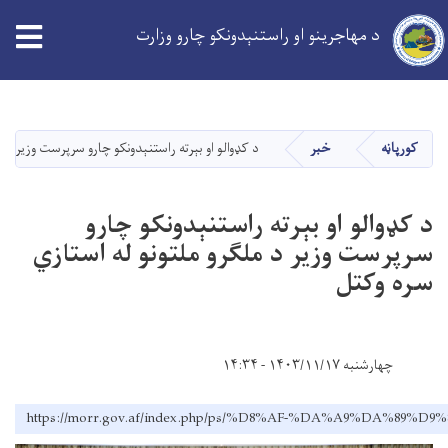
د مهاجرینو او راستنېدونکو چارو وزارت
Skip
to
main
کورپاڼه
خبر
د کډوالو او بېرته راستنېدونکو چارو سرپرست وزیر د 
content
د کډوالو او بېرته راستنېدونکو چارو
سرپرست وزیر د ملګرو ملتونو له استازي
سره وکتل
چهارشنبه ۱۴۰۳/۱۱/۱۷ - ۱۴:۳۴
https://morr.gov.af/index.php/ps/%D8%AF-%DA%A9%