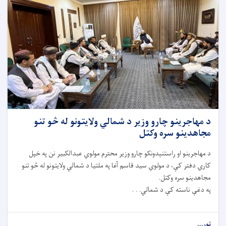
د مهاجرینو چارو وزیر د شمالي ولایتونو له څو تنو
مجاهدینو سره وکتل
د مهاجرینو او راستنېدونکو چارو وزیر محترم مولوي عبدالکبیر نن په خپل
کاري دفتر کې، د مولوي سید قاسم آغا په ملتیا د شمالي ولایتونو له څو تنو
مجاهدینو سره وکتل.
په دغې ناسته کې د شمالي. . .
نور...