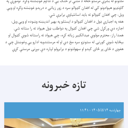
ملتونو له بشري مرستو څخه د مننې تر څنګ یې د تداوم غوښتننه وکړه. نوموړي په
ګاونډیو هېوادونو کې له افغان کډوالو سره د زور زیاتي د درېدو غوښتنه وکړه او ویې
ویل، چې افغان کډوالو ته باید اسانتیاوې برابرې شي.
هغه په اجباري ډول د افغان کډوالو د ایستلو په بهیر اندېښنه وښوده او ویې ویل،
اجازه دې ورکړل شي چې افغان کډوال په دواطلب ډول هېواد ته را ستانه شي.
همدا راز، محترم مولوي عبدالکبیر زیاته کړه، چې هېواد ته راستانه شوي کډوال او
بېځایه شوي کورنۍ له ستونزو سره مخ دي او له مرستندویه ادارو یې وغوښتل چې د
هغوی د ځای پر ځای کېدو او سهولتونو د برابرولو لپاره دې بېړنۍ مرستې کړي
تازه خبرونه
چهارشنبه ۱۴۰۵/۵/۱۴ - ۱۱:۴۱