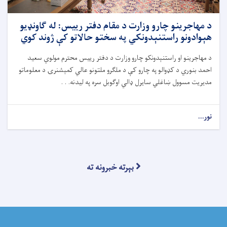
د مهاجرینو چارو وزارت د مقام دفتر رییس: له ګاونډیو
هېوادونو راستنېدونکي په سختو حالاتو کې ژوند کوي
د مهاجرینو او راستنېدونکو چارو وزارت د دفتر رییس محترم مولوي سعید
احمد بنوري د کډوالو په چارو کې د ملګرو ملتونو عالي کمېشنرۍ د معلوماتو
مدیریت مسوول ښاغلي سایرل ډالي اوګوبل سره په لیدنه. . .
نور...
بېرته خبرونه ته