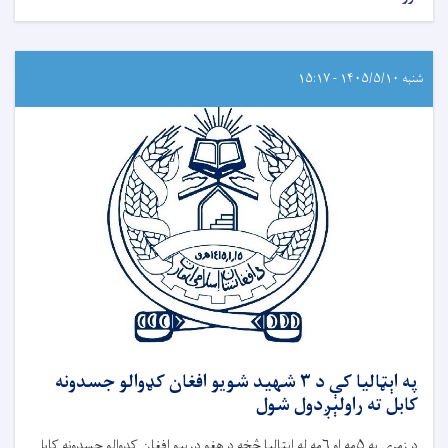
شنبه ۱۴۰۵/۵/۱۰ - ۱۵:۱۷
په اېټالیا کې د ۳ شهید شویو افغان کډوالو جسدونه
کابل ته راولېږدول شول
د زمري په ۵مه او ۶مه له اېټالیا څخه د هغو درېیو افغان کډوالو جسدونه کابل