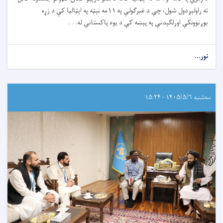
ته راولېږدول شول، چې د غبرګولې په ۱۱مه نېټه په اېټالیا کې د زړه
بوږنوونکې اورلګېدنې په پېښه کې د یوه پاکستاني له. . .
نور...
سه‌شنبه ۱۴۰۵/۵/۶ - ۱۵:۲۴