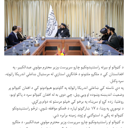
د کډوالو او بېرته راستنېدونکیو چارو سرپرست وزیر محترم مولوي عبدالکبیر، په
افغانستان کې د ملګرو ملتونو د ځانګړي استازي له مرستیال ښاغلي اندریکا راټوټه،
سره وکتل.
په دې ناسته کې ښاغلي اندریکا راټواټه په ګاونډیو هېوادونو کې د افغان کډوالو پر
وضعیت اندېښنه وښوده او ویې ویل، چې دوی به له افغان کډوالو سره د پاکو اوبو،
روغتیا، زده کړو او سرپناه په برخو کې خپلو مرستو
ته دوام ورکړي.
د نوموړي په وینا، د ۱۷ ښارګوټو لپاره د ځمکو موافقه شوې، ترڅو راستنېدونکو
کډوالو ته پکې د استوګنې او ژوند زمینه برابره شي.
د کډوالو او راستنېدونکیو چارو سرپرست وزیر محترم مولوي عبدالکبیر، د ملګرو