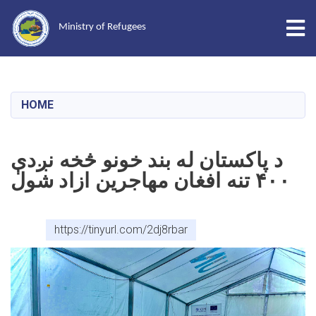
Tog
Ministry of Refugees
Skip
to
main
HOME
content
د پاکستان له بند خونو څخه نږدې
۴۰۰ تنه افغان مهاجرین ازاد شول
https://tinyurl.com/2dj8rbar