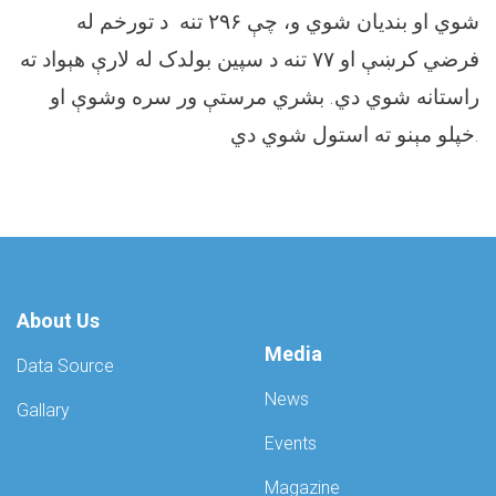
شوي او بندیان شوي و، چې ۲۹۶ تنه د تورخم له
فرضي کرښې او ۷۷ تنه د سپین بولدک له لارې هېواد ته
راستانه شوي دي. بشري مرستې ور سره وشوې او
خپلو مېنو ته استول شوي دي.
About Us
Media
Data Source
News
Gallary
Events
Magazine