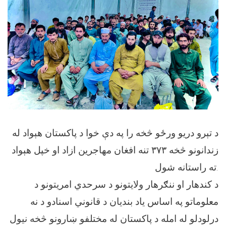
د تېرو دریو ورځو څخه را په دې خوا د پاکستان هېواد له
زندانونو څخه ۳۷۳ تنه افغان مهاجرین ازاد او خپل هېواد
ته راستانه شول.
د کندهار او ننګرهار ولایتونو د سرحدي امریتونو د
معلوماتو په اساس یاد بندیان د قانوني اسنادو د نه
درلودلو له امله د پاکستان له مختلفو ښارونو څخه نیول