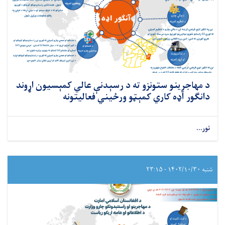
د مهاجرینو ستونزو ته د رسېدنې عالي کمېسیون اړوند
دانګور آډه کاري کمېټو ورځیني فعالیتونه
نور...
شنبه ۱۴۰۲/۱۰/۳۰ - ۲۳:۱۵