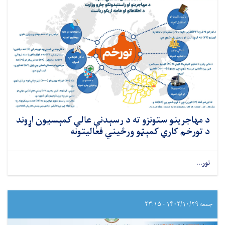
د مهاجرینو ستونزو ته د رسېدنې عالي کمېسیون اړوند
د تورخم کاري کمېټو ورځیني فعالیتونه
نور...
جمعه ۱۴۰۲/۱۰/۲۹ - ۲۳:۱۵