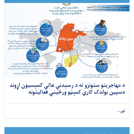
د مهاجرینو ستونزو ته د رسېدنې عالي کمېسیون اړوند
دسپین بولدک کاري کمېټو ورځیني فعالیتونه
نور...