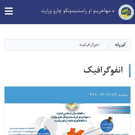
د مهاجرینو او راستنېدونکو چارو وزارت
Skip
to
main
کورپاڼه
انفوگرافیکونه
content
انفوگرافیک
دوشنبه ۱۴۰۲/۱۱/۲ - ۹:۲۱