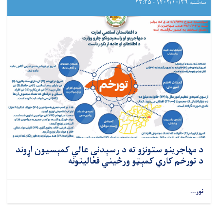
سه‌شنبه ۱۴۰۲/۱۰/۲۶ - ۲۳:۲۵
د مهاجرینو ستونزو ته د رسېدنې عالي کمېسیون اړوند
د تورخم کاري کمېټو ورځیني فعالیتونه
نور...