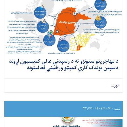
د مهاجرینو ستونزو ته د رسېدنې عالي کمېسیون اړوند
دسپین بولدک کاري کمېټو ورځیني فعالیتونه
نور...
شنبه ۱۴۰۲/۱۰/۳۰ - ۲۲:۲۲