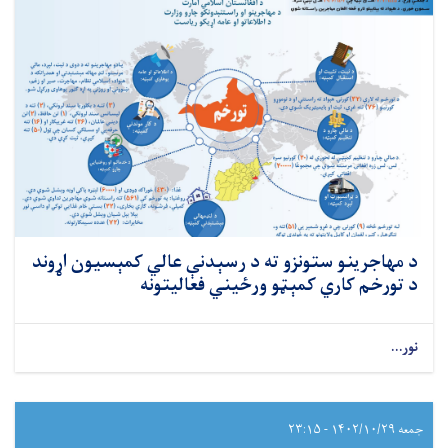
د مهاجرینو ستونزو ته د رسېدنې عالي کمېسیون اړوند
د تورخم کاري کمېټو ورځیني فعالیتونه
نور...
جمعه ۱۴۰۲/۱۰/۲۹ - ۲۳:۱۵