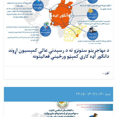
د مهاجرینو ستونزو ته د رسېدنې عالي کمېسیون اړوند
دانګور آډه کاري کمېټو ورځیني فعالیتونه
نور...
شنبه ۱۴۰۲/۱۰/۳۰ - ۲۳:۱۵