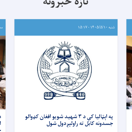
تازه خبرونه
شنبه ۱۴۰۵/۵/۱۰ - ۱۵:۱۷
سه‌شنب
په اېټالیا کې د ۳ شهید شویو افغان کډوالو
د
جسدونه کابل ته راولېږدول شول
ل
ح