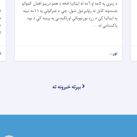
د زمري په ۵مه او ۶مه له اېټالیا څخه د هغو درېیو افغان کډوالو
د
جسدونه کابل ته راولېږدول شول، چې د غبرګولې په ۱۱مه نېټه
م
په اېټالیا کې د زړه بوږنوونکې اورلګېدنې په پېښه کې د یوه
ع
پاکستاني له. . .
ا
نور...
ن
بېرته خبرونه ته