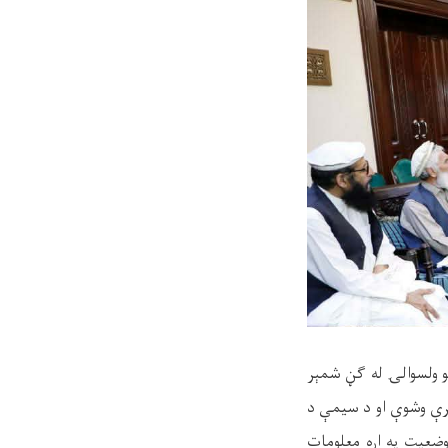
ڼو ولسوالۍ له ګڼ شمېر
رې وشوې او د سیمې د
 وضعیت په اړه معلومات