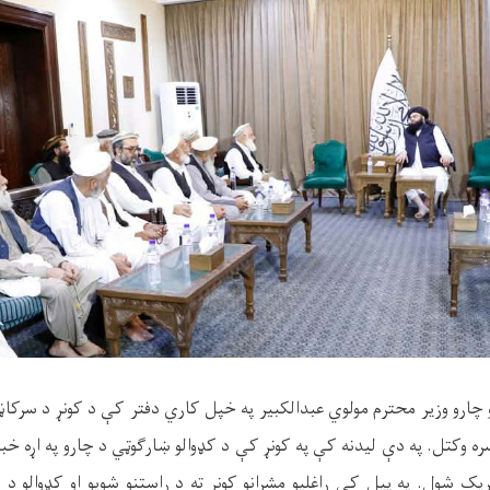
و چارو وزیر محترم مولوي عبدالکبیر په خپل کاري دفتر کې د کونړ د سرکا
ره وکتل
.
په دې لیدنه کې په کونړ کې د کډوالو ښارګوټي د چارو په
اړه خب
شریک شول
.
په پیل کې راغلیو مشرانو کونړ ته د راستنو شویو او کډوالو د