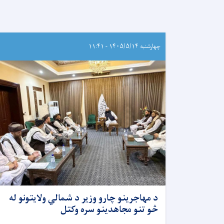
چهارشنبه ۱۴۰۵/۵/۱۴ - ۱۱:۴۱
د مهاجرینو چارو وزیر د شمالي ولایتونو له
څو تنو مجاهدینو سره وکتل