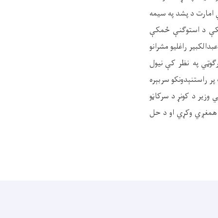
 امارت د پشد په سیمه
 پکې د استوګنې ځمکې
دالکبیر راغلیو مشرانو
ګوټي په
نظر کې نیول
پر راستنېدونکو سربېره
 وزیر د کونړ د سرکاڼو
ره همغږي وکړي او د حل