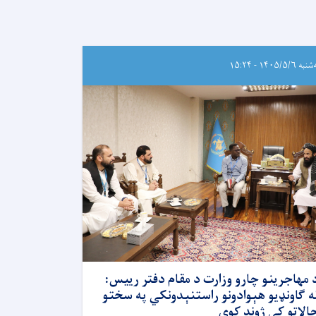
ه ۱۴۰۵/۵/۶ - ۱۵:۲۴
 مهاجرینو چارو وزارت د مقام دفتر رییس:
ه ګاونډیو هېوادونو راستنېدونکي په سختو
الاتو کې ژوند کوي