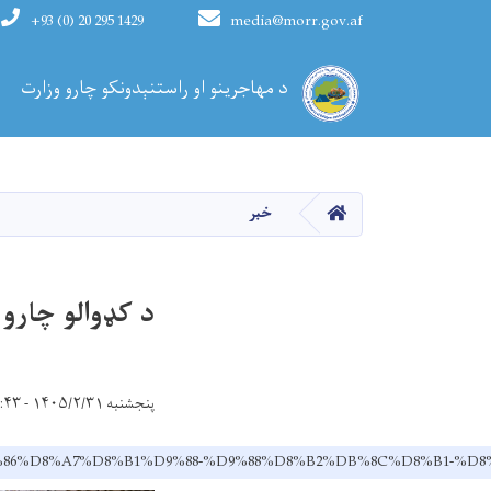
+93 (0) 20 295 1429
media@morr.gov.af
Main navigation
د مهاجرینو او راستنېدونکو چارو وزارت
کورپاڼه
خبر
د کډوالو چارو
پنجشنبه ۱۴۰۵/۲/۳۱ - ۸:۴۳
8-%DA%86%D8%A7%D8%B1%D9%88-%D9%88%D8%B2%DB%8C%D8%B