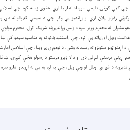
چې ګڼې کورنۍ دایمي سرپناه ته اړتیا لري
.
هغوی زیاته کړه، چې اسلامي
ګوټي رغولو
پلان لري او وړاندیز یې وکړ، چې د سیمې کډوالو ته دې
غو مشران له محترم وزیر سره د ولس وړاندیزونه شریک کړل
.
محترم مولوي عب
غلاست وویل او زیاته یې کړه، چې راستنېدونکو ته په مناسبو سیمو کې ښار
 اړمنو ټولو ستونزو ته رسېدنه وشي
.
د نوموړي پر وینا، چې اسلامي امارت 
هم اړینې مرستې لېږلې دي او د لا ډېرو مرستو د رسولو هڅې کېږي
.
ښاغلي
ندیزونه د غور وړ
وبلل او ویې ویل، چې په اړه به یې له اړوندو ادارو س
.