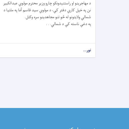
د مهاجرینو او راستنېدونکو چارو وزیر محترم مولوي عبدالکبیر
نن په خپل کاري دفتر کې، د مولوي سید قاسم آغا په ملتیا د
شمالي ولایتونو له څو تنو مجاهدینو سره وکتل.
په دغې ناسته کې د شمالي. . .
نور...