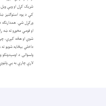
شریک کړل او ویې ویل، 
کې د یوه استوګنیز ښار
ورکړل شي
.
همدارنګه د
او قومي مخورو ته ښه را
شوي او هڅه کېږي، چې د
داخلي بېځایه شویو ته 
ولسوالۍ د اوسېدونکو وړا
لارې چارې به یې ولټوي