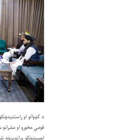
د کډوالو او راستنېدونک
قومي مخورو او مشرانو س
اوسېدونکو وړاندیزونه 