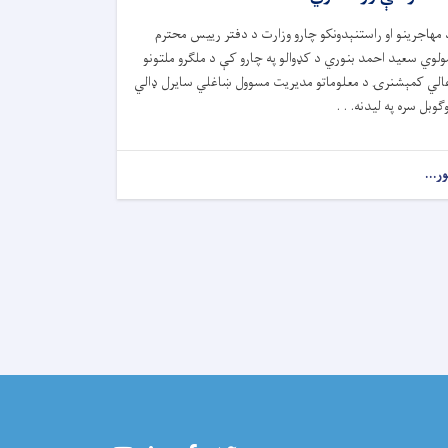
 مهاجرینو او راستنېدونکو چارو وزارت د دفتر رییس محترم
ولوي سعید احمد بنوري د کډوالو په چارو کې د ملګرو ملتونو
الي کمېشنرۍ د معلوماتو مدیریت مسوول ښاغلي سایرل ډالي
وګوبل سره په لیدنه. . .
ور...