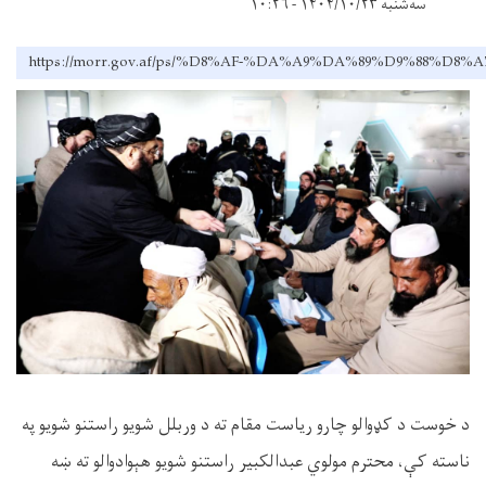
سه‌شنبه ۱۴۰۴/۱۰/۲۳ - ۱۰:۲۶
https://morr.gov.af/ps/%D8%AF-%DA%A9%DA%89%D9%
د خوست د کډوالو چارو ریاست مقام ته د وربلل شویو راستنو شویو په
ناسته کې، محترم مولوي عبدالکبیر راستنو شویو هېوادوالو ته ښه