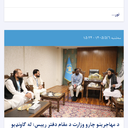
نور...
سه‌شنبه ۱۴۰۵/۵/۶ - ۱۵:۲۴
د مهاجرینو چارو وزارت د مقام دفتر رییس: له ګاونډیو