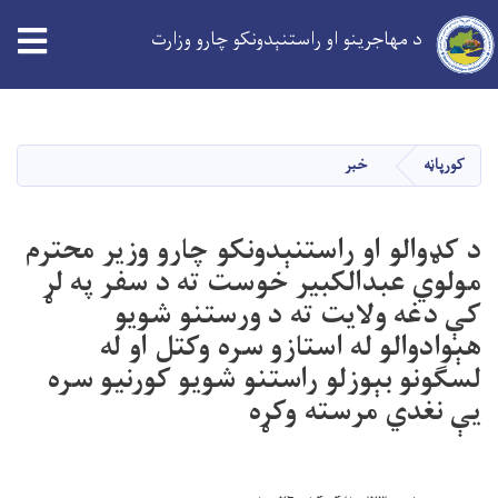
د مهاجرینو او راستنېدونکو چارو وزارت
Skip
to
main
کورپاڼه
خبر
content
د کډوالو او راستنېدونکو چارو وزیر محترم
مولوي عبدالکبیر خوست ته د سفر په لړ
کې دغه ولایت ته د ورستنو شویو
هېوادوالو له استازو سره وکتل او له
لسګونو بېوزلو راستنو شویو کورنیو سره
یې نغدي مرسته وکړه