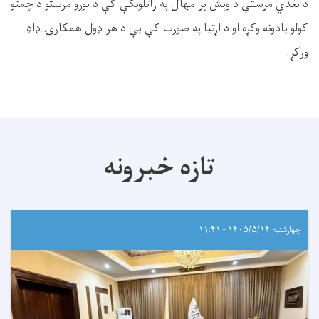
د نغدي مرستې د وېش پر مهال په راتلونکې کې د نورو مرستو د چمتو
کولو یادونه وکړه او د اړتیا په صورت کې یې د هر ډول همکارۍ ډاډ
ورکړ.
تازه خبرونه
چهارشنبه ۱۴۰۵/۵/۱۴ - ۱۱:۴۱