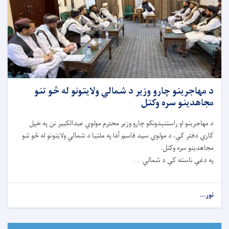
د مهاجرینو چارو وزیر د شمالي ولایتونو له څو تنو
مجاهدینو سره وکتل
د مهاجرینو او راستنېدونکو چارو وزیر محترم مولوي عبدالکبیر نن په خپل
کاري دفتر کې، د مولوي سید قاسم آغا په ملتیا د شمالي ولایتونو له څو تنو
مجاهدینو سره وکتل.
په دغې ناسته کې د شمالي. . .
نور...