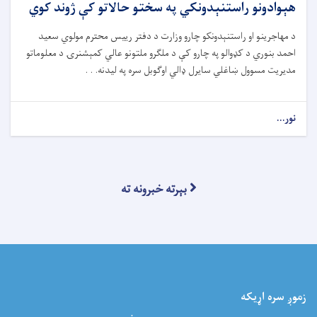
هېوادونو راستنېدونکي په سختو حالاتو کې ژوند کوي
د مهاجرینو او راستنېدونکو چارو وزارت د دفتر رییس محترم مولوي سعید
احمد بنوري د کډوالو په چارو کې د ملګرو ملتونو عالي کمېشنرۍ د معلوماتو
مدیریت مسوول ښاغلي سایرل ډالي اوګوبل سره په لیدنه. . .
نور...
بېرته خبرونه ته
زموږ سره اړيکه