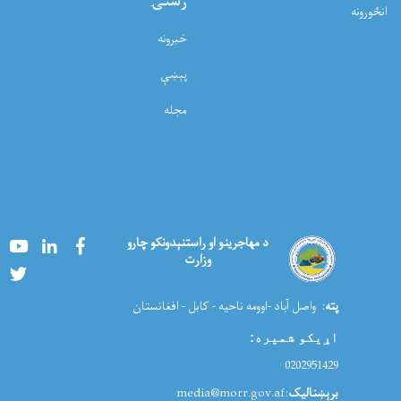
رسنۍ
انځورونه
خبرونه
پېښې
مجله
Youtube
LinkedIn
Facebook
د مهاجرینو او راستنېدونکو چارو
وزارت
Twitter
پته
: واصل آباد -اوومه ناحیه - کابل - افغانستان
اړیکو شمیره
:
0202951429
برېښنالیک
:media@morr.gov.af