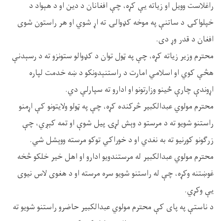
راغلاست وویل او زیاته یې کړه، چې افغانان د دین او د هېواد د
خپلواکۍ د ساتنې په موخه کډوالۍ ته اړ شوي او هر راستون شوی
افغان د قدر وړ دی.
محترم وزیر زیاته کړه، چې په ټول توان د کډوالو ستونزو ته د رسېدنې
هڅې کوي او اسلامي امارت د راستنېدونکو د ښه خدمت لپاره
اړوندې چارې ځینو وزارتونو او ادارو ته سپارلې دي.
محترم مولوي عبدالکبیر څرکنده کړه، چې په ټولو ولایتونو کې اړمنو
راستنو شویو ته د مرستو د وېش لړۍ پیل شوې او تمه کېږي، چې
زرګونو کورنیو ته به نغدي او د خوراکي توکو مرسته ووېشل شي.
محترم مولوي عبدالکبیر له مرستندویو ادارو او اهل خیر خلکو څخه
غوښتنه وکړه، چې له راستنو شویو سره مرسته او د هغوی لاس نیوی
یې وکړي.
د ناستې په پای کې محترم مولوي عبدالکبیر حاضرو راستنو شویو ته