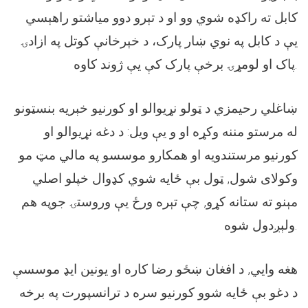
کابل ته راکډه شوي وو او د تېرو دوو مياشتو راهېسي
يې د کابل په نوي ښار پارک، د خېرخانې کوتل په ازادۍ
پاک او لومړۍ برخې پارک کې يې ژوند کاوه.
ښاغلي رحيمزي د ټولو نړيوالو او کورنيو خېريه بنسټونو
له مرستو مننه وکړه او و يې ويل: د دغه نړيوالو او
کورنيو مرستندويه او همکارو موسسو په مالي مټ مو
وکولای شول, ټول بې ځايه شوي کډوال خپلو اصلي
مېنو ته ستانه کړو, چې تېره ورځ يې وروستۍ جوپه هم
ولېږدول شوه.
هغه وايي, د افغان ښځو رضا کاره او يونين ايډ موسسې
د دغو بې ځايه شوو کورنيو سره د ترانسپورت په برخه