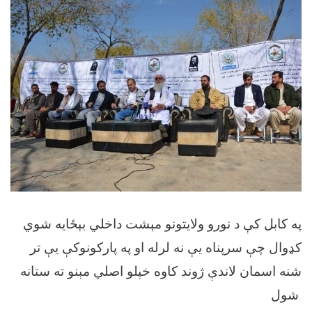
په کابل کې د نورو ولايتونو مېشت داخلي بېځايه شوي
کډوال چې سرپناه یې نه لرله او په پارکونوکې يې تر
شنه اسمان لاندې ژوند کاوه خپلو اصلي مېنو ته ستانه
شول.