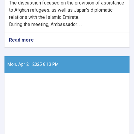
his
The
discussion focused on the provision of assistance
delegation.
to Afghan refugees, as well as Japan’s diplomatic
relations with the Islamic Emirate.
During the meeting, Ambassador. . .
Read more
about
Mawlavi
Abdul
Kabir,
the
Mon, Apr 21 2025 8:13 PM
Acting
Minister
of
Refugees
and
Repatriation
Affairs,
conducted
a
meeting
with