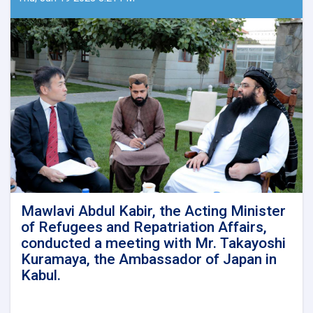
and
Repatriation,
Mawlavi
Abdul
Kabir,
recently
convened
a
meeting
with
the
European
Union
Special
Representative
Mawlavi Abdul Kabir, the Acting Minister
for
of Refugees and Repatriation Affairs,
Afghanistan,
conducted a meeting with Mr. Takayoshi
Mr.
Kuramaya, the Ambassador of Japan in
Gilles
Kabul.
Bertrand,
along
with