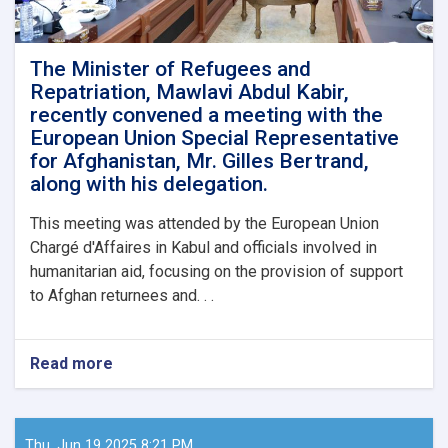
The Minister of Refugees and
Repatriation, Mawlavi Abdul Kabir,
recently convened a meeting with the
European Union Special Representative
for Afghanistan, Mr. Gilles Bertrand,
along with his delegation.
This meeting was attended by the European Union
Chargé d'Affaires in Kabul and officials involved in
humanitarian aid, focusing on the provision of support
to Afghan returnees and. . .
Read more
about
The
Minister
of
Refugees
Thu, Jun 19 2025 8:21 PM