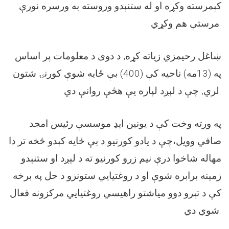
کېمرسته وکړه او له ستنېدو وروسته به ورسره نورې
مرستې هم وکړي.
ښاغل رحيمزي زياته کړه, د دوی د معلومات پر اساس
په (13مه) ناحيه کې (400) بې ځايه شوې کورنۍ شتون
لري, چې د لېږد لپاره يې هڅې روانې دي.
په ورته وخت کې د يونين ايډ موسسې رئيس امجد
صافي وويل،چې د يادو کورنيو د بې ځايه کېدو څخه تر دا
مهاله شاخوا درې نيم زرو کورنيو ته د لېږد او ستنېدو
زمينه برابره شوې او د روغتيايي ستونزو د حل په برخه
کې د تېرو دوو مياشتو راهیسي روغتيايي مرکزونه فعال
شوي دي.