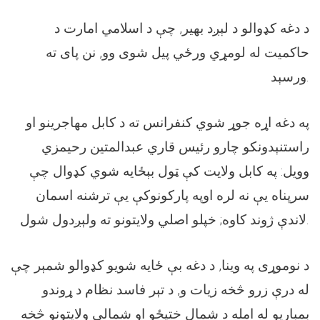
د دغه کډوالو د لېږد بهير, چې د اسلامي امارت د
حاکميت له لومړي ورځي پيل شوی وو, نن پای ته
ورسېد.
په دغه اړه جوړ شوي کنفرانس ته د کابل مهاجرينو او
راستنېدونکو چارو رئیس قاري عبدالمتين رحيمزي
وويل: په کابل ولايت کې ټول بېځايه شوي کډوال چې
سرپناه یې نه لره اوپه پارکونوکې يې ترشنه اسمان
لاندې ژوند کاوه; خپلو اصلي ولايتونو ته ولېږدول شول.
د نوموړی په وينا, د دغه بې ځايه شويو کډوالو شمېر چې
له درې زرو څخه زيات و, د تېر فاسد نظام د ړوندو
بمباريو له امله د شمال ختيځو او شمالي ولايتونو څخه