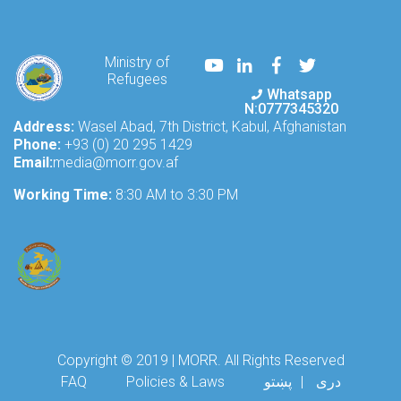
issues
and
challenges
Youtube
LinkedIn
Facebook
Twitter
Ministry of
faced
Refugees
by
Whatsapp
Afghan
N:0777345320
refugees
Address:
Wasel Abad, 7th District, Kabul, Afghanistan
and
Phone:
+93 (0) 20 295 1429
internally
Email:
media@morr.gov.af
displaced
Working Time:
Afgh
8:30 AM to 3:30 PM
Copyright © 2019 | MORR. All Rights Reserved
Footer menu
FAQ
Policies & Laws
پښتو
دری