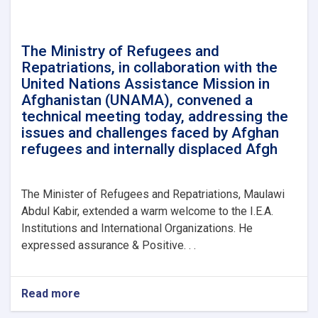
Mr.
Takayoshi
Kuramaya,
the
The Ministry of Refugees and
Ambassador
Repatriations, in collaboration with the
of
United Nations Assistance Mission in
Japan
Afghanistan (UNAMA), convened a
in
technical meeting today, addressing the
Kabul.
issues and challenges faced by Afghan
refugees and internally displaced Afgh
The Minister of Refugees and Repatriations, Maulawi
Abdul Kabir, extended a warm welcome to the I.E.A.
Institutions and International Organizations. He
expressed assurance & Positive. . .
Read more
about
The