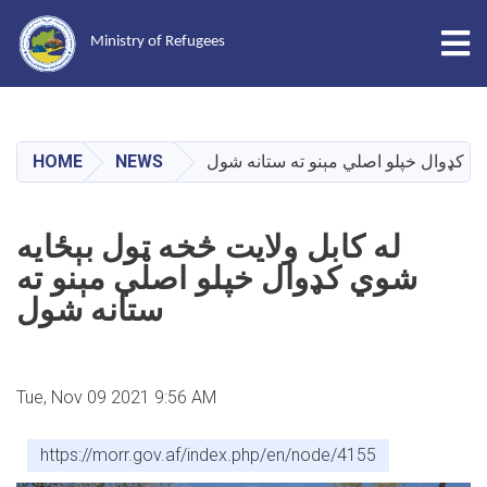
Tog
Ministry of Refugees
Skip
to
main
HOME
NEWS
وي کډوال خپلو اصلي مېنو ته ستانه شول
content
له کابل ولايت څخه ټول بېځايه
شوي کډوال خپلو اصلي مېنو ته
ستانه شول
Tue, Nov 09 2021 9:56 AM
https://morr.gov.af/index.php/en/node/4155