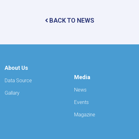
Ministry
of
Refugees
BACK TO NEWS
and
Repatriations,
in
collaboration
with
the
United
Nations
About Us
Assistance
Mission
Media
Data Source
in
Afghanistan
News
Gallary
(UNAMA),
convened
Events
a
technical
Magazine
meeting
today,
addressing
the