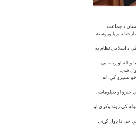
کستان د جماعت
مارت له بریا وروسته
کې د اسلامي نظام په
وبلله او زیاته یې
رکړل شي
څو لسیزو کې، له
 خبرو او دیپلوماسۍ
سوله کې ژوند وکړي او
 یې چې دا ډول کړنې