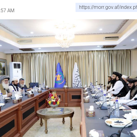
https://morr.gov.af/index
1:57 AM