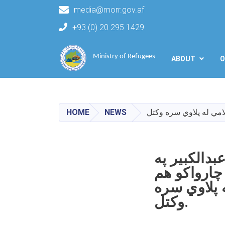
media@morr.gov.af
+93 (0) 20 295 1429
Main navigation
Ministry of Refugees
ABOUT
O
HOME
NEWS
بدالکبیر په
چارواکو هم
 پلاوي سره
وکتل.