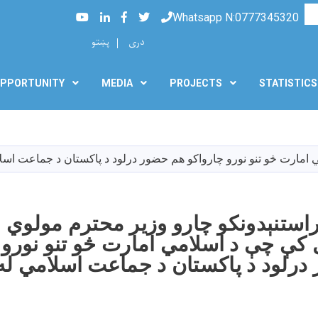
Searc
Youtube
LinkedIn
Facebook
Twitter
Whatsapp N:0777345320
دری
پښتو
PPORTUNITY
MEDIA
PROJECTS
STATISTICS
Skip
to
main
content
 راستنېدونکو چارو وزیر محترم مولوي ع
کې چې د اسلامي امارت څو تنو نورو 
درلود د پاکستان د جماعت اسلامي له