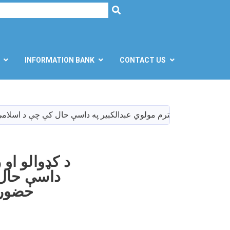
h
SEARCH
INFORMATION BANK
CONTACT US
د کډوالو او
داسې حال 
حضور 