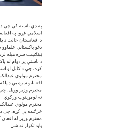
په
دې ناسته کې چې د ک
اسلامي غړو، په افغانس
د افغانستان حالت د ډ.
دغو پاکستاني علماوو د
ټېنګښت سره هیله لر.
د ناستې پر دوام له پاک
کړه، چې د کابل او اس.
محترم مولوي عبدالکبی
افغانانو سره یې د پا.
محترم وزیر وویل، چې 
ته لومړیتوب ورکوي.
محترم مولوي عبدالکبیر
څرګنده یې کړه، چې د.
محترم وزیر له افغان ک
باید تکرار نه شي.