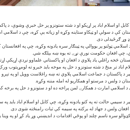
ابل او اسلام اباد پر اړیکو او د شته ستونزو پر حل خبرې وشوې، د پا
تان کې د سولې او ټېکاو ستاینه وکړه او زیاته یې کړه، چې د اسلامي ا
اډ وړ ګرځيدلی دی
 اسلامي ټولنو پر یووالي په ټينګار سره یادونه وکړه، چې په افغانستان 
ي، چې افغان حکومت نورې نړۍ ته یوه ښه بېلګه شي
ستان څخه راغلي یاد پلاوي د افغان او پاکستاني علماوو نږدې اړیکې اړتیا 
لام اباد تر منځ د شته ستونزو د حل په موخه باید خبرو ته لومړیتوب و
ر د پاکستان د جماعت اسلامي پلاوي ته ښه راغلاست وویل او په تېرو 
کستان د ولس د مرستو او همکاریو له امله مننه وکړه
د اسلامي امارت د همکارۍ لمن پراخه ده او د ستونزو د حل په برخه کې
 د سیمي حالت ته په کتو یادونه وکړه، چې کابل او اسلام اباد باید په 
 افغان ولس د جهاد له برکته په سیمه کې ثبات رامنځته شوی دی
ډوالو سره ناسم چلند او پوځي اقدامات د اندیښنې وړ یاد کړ او په وینا