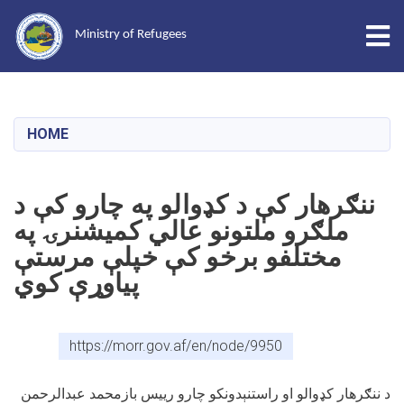
Tog
Ministry of Refugees
Skip
to
main
HOME
content
ننګرهار کې د کډوالو په چارو کې د
ملګرو ملتونو عالي کمیشنرۍ په
مختلفو برخو کې خپلې مرستې
پیاوړې کوي
https://morr.gov.af/en/node/9950
د ننګرهار کډوالو او راستنېدونکو چارو رییس بازمحمد عبدالرحمن