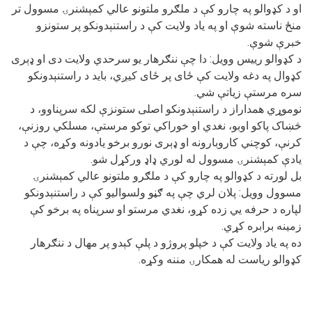
او د کډوالو په چارو کې د ملګرو ملتونو عالي کمېشنرۍ مسوول تر
منځ ناسته شوې او په یاد ولایت کې د راستنېدونکو پر ستونزو
خبرې شوې.
د کډوالو رییس وویل: دا چې ننګرهار یو سرحدي ولایت دی او ډېری
کډوال په دغه ولایت کې ځای پر ځای کیږي، باید د راستنېدونکو
سره مرستې زیاتې شي.
نوموړي همداراز د راستنېدونکو اصلی ستونزې لکه سرپناوو، د
څښاک پاکو اوبو، نغدي او خوراکي توکو مرستې، مسلکي روزنې،
کرنې، کوچني کاروبارونه او ډېری نورو برخو یادونه وکړه، چې د
یادې کمېشنرۍ مسوول له لوري ډاډ ورکړل شو.
بل لورته د کډوالو په چارو کې د ملګرو ملتونو عالي کمېشنرۍ
مسوول وویل: پلان لري چې په ګڼو ولسوالیو کې د راستنېدونکو
لپاره د حرفه يي زده کړو، نغدي مرستو او سرپناه په برخو کې
زمینه برابره کړي.
ده په یاد ولایت کې د خپلو پروژو د پلې کېدو پر مهال د ننګرهار
کډوالو ریاست له همکارۍ مننه وکړه.