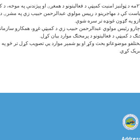
د مرغومي/ جدیې په ۲۴مه د ټولنیز امنیت کمېټې د فعالیتونو د همغږۍ او پېژندنې په موخه
ریاست کې د مهاجرینو د رییس مولوي عبدالرحمن حبیب زي په مشرۍ د ک
زو په ګډون غونډه تر سره شوې.
و چارو رئیس مولوي عبدالرحمن حبیب زي د کمېټې غړو، همکارو سازمانو
ګ د کمېټې د فعالیتونو د پرمختګ موارد بیان کړل.
ختلفو موضوعاتو بحث وکړ او یو شمېر موارد یې تصویب کړل تر څو په ر
ریک کړي.
Addres