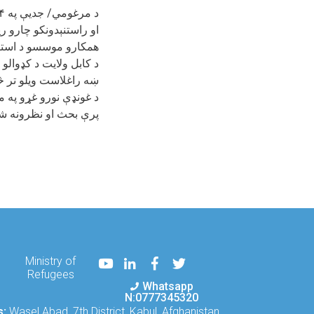
او راستنېدونکو چارو 
همکارو موسسو د استا
د کابل ولایت د کډوال
ښه راغلاست ویلو تر څن
د غونډې نورو غړو په م
پرې بحث او نظرونه ش
Youtube
LinkedIn
Facebook
Twitter
Ministry of
Refugees
Whatsapp
N:0777345320
s:
Wasel Abad, 7th District, Kabul, Afghanistan