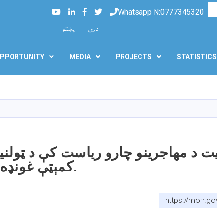
Searc
Youtube
LinkedIn
Facebook
Twitter
Whatsapp N:0777345320
دری
پښتو
PPORTUNITY
MEDIA
PROJECTS
STATISTICS
Skip
to
main
content
ایت د مهاجرینو چارو ریاست کې د ټولن
کمېټې غونډه جوړه شوې.
https://morr.g