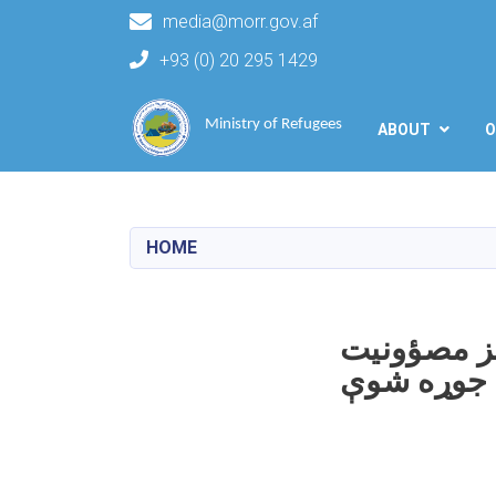
media@morr.gov.af
+93 (0) 20 295 1429
Main navigation
Ministry of Refugees
ABOUT
O
HOME
یز مصؤونیت