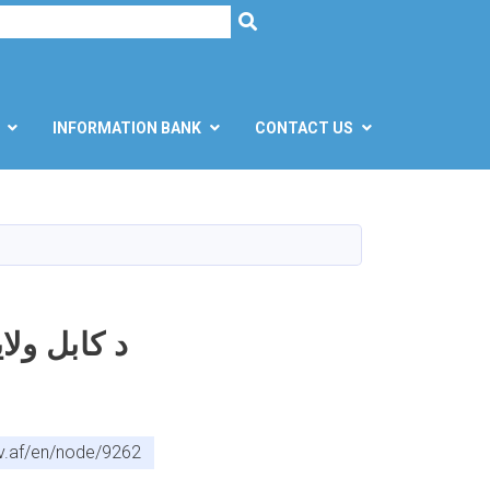
h
SEARCH
INFORMATION BANK
CONTACT US
د کابل ول
ov.af/en/node/9262