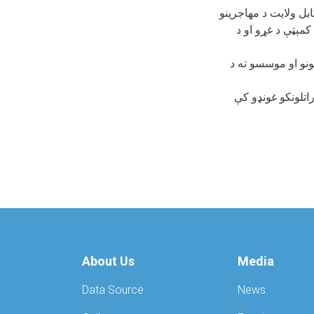
، د کابل ولایت د مهاجرینو
مېټې د غړو او د
نو او موسسو ته د
اتلونکو غونډو کې
About Us
Media
Data Source
News