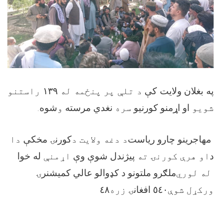
راستنو
۱۳۹
د تلې پر پنځمه له
په بغلان ولایت کې
.
شوه
و
نغدي مرسته
سره
او اړمنو کورنیو
شویو
مهاجرينو چارو رياست
د دغه ولایت د
کورنۍ مخکې
دا
د
او هرې کورنۍ ته
پيژندل شوې وې
اړمنې
له خوا
له لوري
ملګرو ملتونو د کډوالو عالي کميشنرۍ
٤٨
زره
٥٤٠ افغانۍ
ورکړل شوې