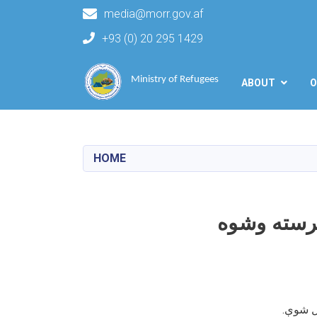
media@morr.gov.af
+93 (0) 20 295 1429
Main navigation
Ministry of Refugees
ABOUT
O
HOME
رسته وشوه