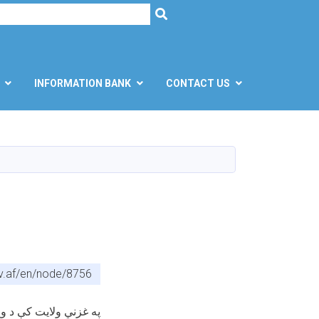
h
SEARCH
INFORMATION BANK
CONTACT US
ov.af/en/node/8756
په غزني ولایت کې د وږي پر څلور