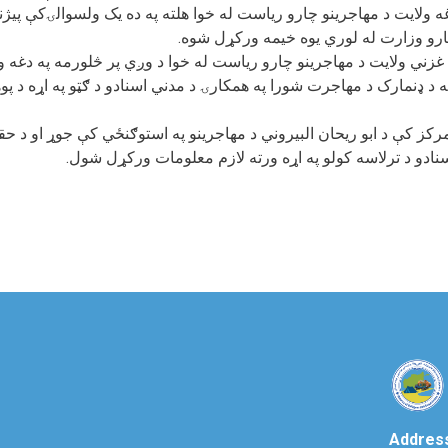
غه ولايت د مهاجرینو چارو ریاست له خوا هلته په ده یک ولسوالۍکې پي
چارو وزارت له لوري یوه خیمه ورکړل شوه.
ه د ډنمارک د مهاجرت شورا په همکارۍ د مدني اسنادو د ګټو په اړه د پ
مرکز کې د ابو ريحان البيروني د مهاجرينو په استوګنځي کې جوړ او د حق
نادو د ترلاسه کولو په اړه ورته لازم معلومات ورکړل شول.
Addres