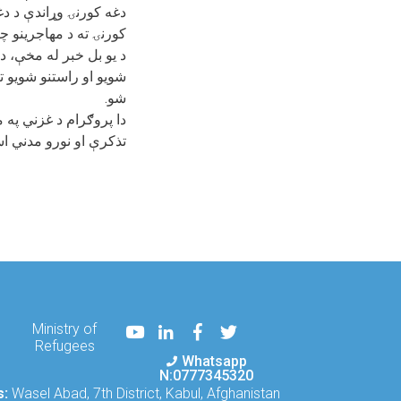
دغه کورنۍ وړاندې د د
کورنۍ ته د مهاجرینو 
شويو او راستنو شویو ت
شو.
دا پروګرام د غزني په 
تذکرې او نورو مدني اس
Youtube
LinkedIn
Facebook
Twitter
Ministry of
Refugees
Whatsapp
N:0777345320
s:
Wasel Abad, 7th District, Kabul, Afghanistan