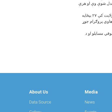
ژندل شوې وې او هرې
د يو بل خبر له مخې، د غزني ولايت د مهاجرينو چارو رياست له خوا د وږي پر څلورمه په دغه ولايت کې ۲۷ بېځايه
وهاوي پروګرام جوړ
وقي مسايلو او د
About Us
Media
Data Source
News