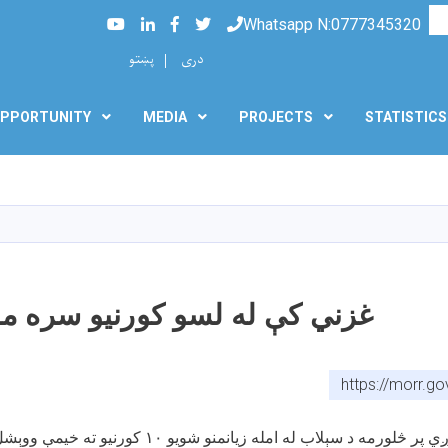
Searc
Youtube
LinkedIn
Facebook
Twitter
Whatsapp N:0777345320
دری
پښتو
PPORTUNITY
MEDIA
PROJECTS
STATISTICS
Skip
to
main
content
غزني کې له لسو کورنیو سره م
https://morr.g
مه د سېلاب له امله زیانمنو شویو ۱۰ کورنیو ته خیمې ووېشل شوې.