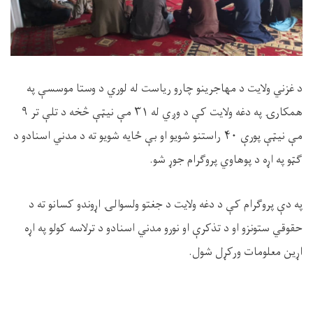
د غزني ولایت د مهاجرینو چارو ریاست له
لوري
د
وستا موسسې
په
همکارۍ په دغه ولایت کې د
وږي
له
۳۱
مې نیټې څخه د
تلې
تر
۹
مې نیټې پورې
۴۰
راستنو شویو
او بې ځایه شویو
ته
د مدني اسنادو د
ګټو په اړه د پوهاوي پروګرام
جوړ شو.
په
دې
پروګرام کې د دغه ولايت د جغتو ولسوالۍ اړوندو کسانو ته د
حقوقي ستونزو او د تذکرې او نورو مدني اسنادو د ترلاسه کولو په اړه
اړین
معلومات ورکړل شول
.