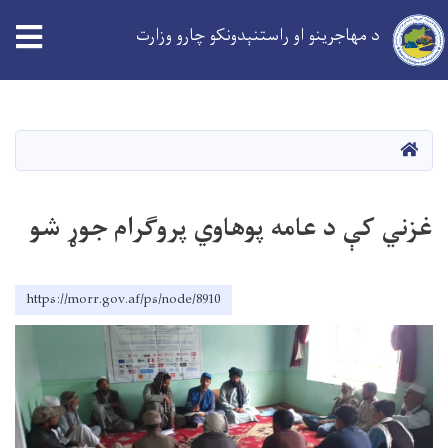
د مهاجرینو او راستنېدونکو چارو وزارت
Skip
to
main
کورپاڼه
content
غزني کې د عامه پوهاوي پروګرام جوړ شو
https://morr.gov.af/ps/node/8910