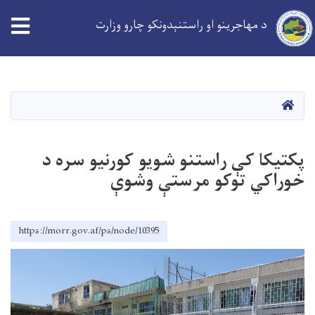
tion
د مهاجرینو او راستنېدونکو چارو وزارت
Skip
to
main
کورپاڼه
content
پکتیکا کې راستنو شویو کورنیو سره د
خوراکي توکو مرستې وشوې
https://morr.gov.af/ps/node/10395