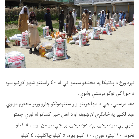
تېره ورځ د پکتیکا په مختلفو سیمو کې له ٤٠ راستنو شویو کورنیو سره
د خوراکي توکو مرستې وشوې.
دغه مرستې، چې د مهاجرینو او راستنېدونکو چارو وزیر محترم مولوي
عبدالکبیر په ځانګړې لارښوونه او د اهل خیر کسانو له لوري چمتو
شوې وې، یوه بوجۍ وړه، دوه بوجۍ وریجې، یو من لوبیا، ٥ کیلو
نخود، ١٠ لېټره غوړي، ١٠ کیلو بوره، ٥ کیلو چاکلېټ، ٤ کیلو