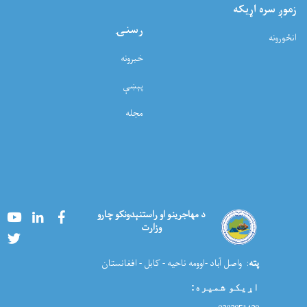
زموږ سره اړيکه
رسنۍ
انځورونه
خبرونه
پېښې
مجله
Youtube
LinkedIn
Facebook
د مهاجرینو او راستنېدونکو چارو
وزارت
Twitter
پته
: واصل آباد -اوومه ناحیه - کابل - افغانستان
اړیکو شمیره
: