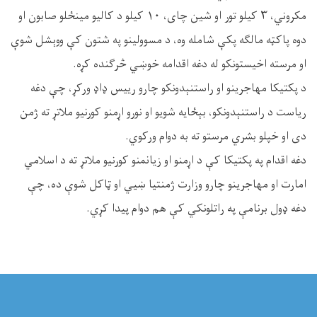
مکروني، ٣ کیلو تور او شین چای، ١٠ کیلو د کالیو مينځلو صابون او
دوه پاکټه مالګه پکې شامله وه، د مسوولینو په شتون کې ووېشل شوې
او مرسته اخیستونکو له دغه اقدامه خوښي څرګنده کړه.
د پکتیکا مهاجرینو او راستنېدونکو چارو رییس ډاډ ورکړ، چې دغه
ریاست د راستنېدونکو، بېځایه شویو او نورو اړمنو کورنیو ملاتړ ته ژمن
دی او خپلو بشري مرستو ته به دوام ورکوي.
دغه اقدام په پکتیکا کې د اړمنو او زیانمنو کورنیو ملاتړ ته د اسلامي
امارت او مهاجرینو چارو وزارت ژمنتیا ښیي او ټاکل شوې ده، چې
دغه ډول برنامې په راتلونکي کې هم دوام پیدا کړي.