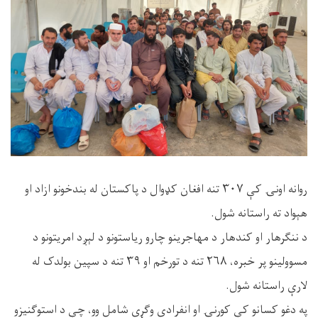
روانه اونۍ کې ۳۰۷ تنه افغان کډوال د پاکستان له بندخونو ازاد او
هېواد ته راستانه شول.
د ننګرهار او کندهار د مهاجرینو چارو ریاستونو د لېږد امریتونو د
مسوولینو پر خبره، ۲۶۸ تنه د تورخم او ۳۹ تنه د سپین بولدک له
لارې راستانه شول.
په دغو کسانو کې کورنۍ او انفرادي وګړي شامل وو، چې د استوګنیزو