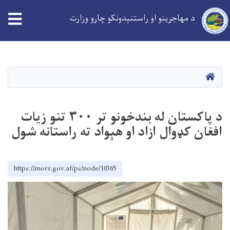
د مهاجرینو او راستنېدونکو چارو وزارت
Skip
to
main
کورپاڼه
content
د پاکستان له بندخونو تر ۳۰۰ تنو زیات
افغان کډوال ازاد او هېواد ته راستانه شول
https://morr.gov.af/ps/node/10365