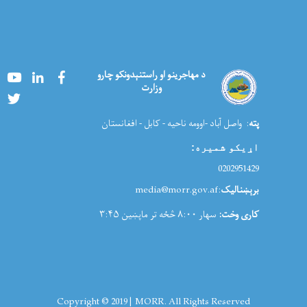
Youtube
LinkedIn
Facebook
د مهاجرینو او راستنېدونکو چارو
وزارت
Twitter
پته
: واصل آباد -اوومه ناحیه - کابل - افغانستان
اړیکو شمیره
:
0202951429
برېښنالیک
:media@morr.gov.af
کاری وخت:
سهار ۸:۰۰ څځه تر ماپښین ۳:۴۵
Copyright © 2019 | MORR. All Rights Reserved