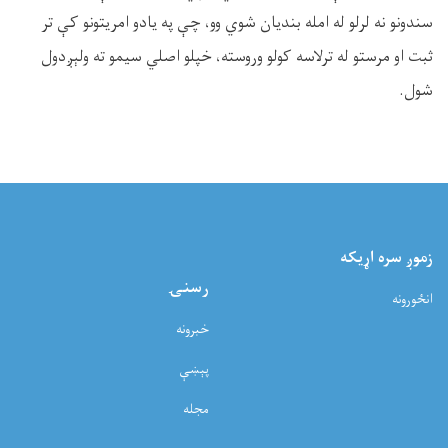
سندونو نه لرلو له امله بندیان شوي وو، چې په یادو امریتونو کې تر
ثبت او مرستو له ترلاسه کولو وروسته، خپلو اصلي سیمو ته ولېږدول
شول.
زموږ سره اړيکه
رسنۍ
انځورونه
خبرونه
پېښې
مجله