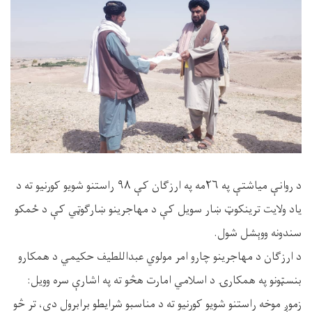
د روانې میاشتې په ۲۶مه په ارزګان کې ۹۸ راستنو شویو کورنیو ته د
یاد ولایت ترینکوټ ښار سویل کې د مهاجرینو ښارګوټي کې د ځمکو
سندونه ووېشل شول.
د ارزګان د مهاجرینو چارو امر مولوي عبداللطیف حکیمي د همکارو
بنسټونو په همکارۍ د اسلامي امارت هڅو ته په اشارې سره وویل:
زموږ موخه راستنو شویو کورنیو ته د مناسبو شرایطو برابرول دي، تر څو