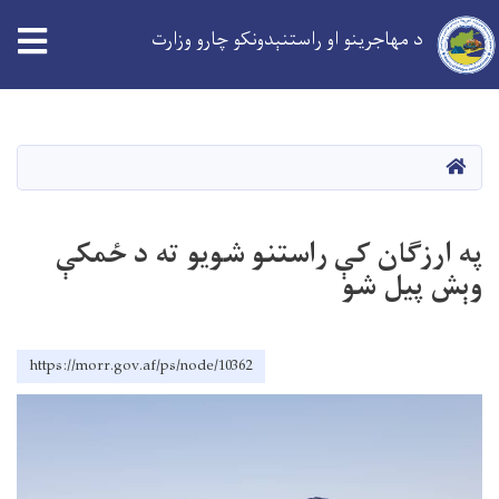
د مهاجرینو او راستنېدونکو چارو وزارت
Skip
to
main
کورپاڼه
content
په ارزګان کې راستنو شویو ته د ځمکې
وېش پیل شو
https://morr.gov.af/ps/node/10362