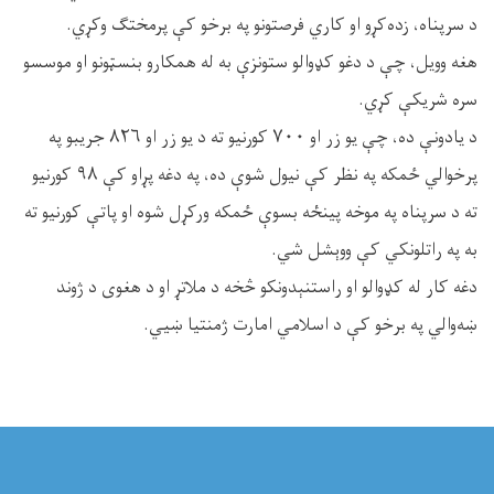
د سرپناه، زده‌کړو او کاري فرصتونو په برخو کې پرمختګ وکړي.
هغه وویل، چې د دغو کډوالو ستونزې به له همکارو بنسټونو او موسسو
سره شریکې کړي.
د یادونې ده، چې یو زر او ۷۰۰ کورنیو ته د یو زر او ۸۲۶ جریبو په
پرخوالي ځمکه په نظر کې نیول شوې ده، په دغه پړاو کې ۹۸ کورنیو
ته د سرپناه په موخه پینځه بسوې ځمکه ورکړل شوه او پاتې کورنیو ته
به په راتلونکي کې ووېشل شي.
دغه کار له کډوالو او راستنېدونکو څخه د ملاتړ او د هغوی د ژوند
ښه‌والي په برخو کې د اسلامي امارت ژمنتیا ښيي.