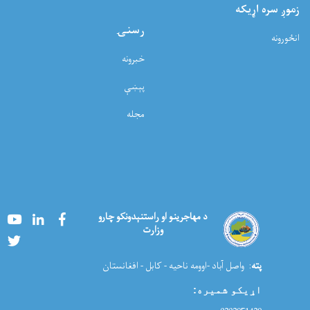
زموږ سره اړيکه
رسنۍ
انځورونه
خبرونه
پېښې
مجله
Youtube
LinkedIn
Facebook
د مهاجرینو او راستنېدونکو چارو
وزارت
Twitter
پته
: واصل آباد -اوومه ناحیه - کابل - افغانستان
اړیکو شمیره
: