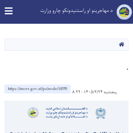
د مهاجرینو او راستنېدونکو چارو وزارت
Skip
to
main
کورپاڼه
content
.
https://morr.gov.af/ps/node/10355
پنجشنبه ۱۴۰۵/۲/۲۴ - ۸:۲۲