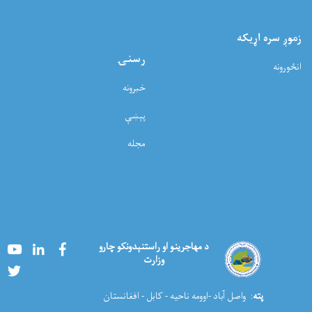
زموږ سره اړيکه
رسنۍ
انځورونه
خبرونه
پېښې
مجله
Youtube
LinkedIn
Facebook
د مهاجرینو او راستنېدونکو چارو
وزارت
Twitter
پته
: واصل آباد -اوومه ناحیه - کابل - افغانستان