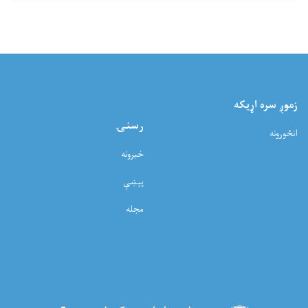
زموږ سره اړيکه
رسنۍ
انځورونه
خبرونه
پېښې
مجله