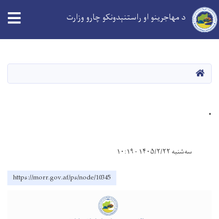
د مهاجرینو او راستنېدونکو چارو وزارت
Skip
to
main
کورپاڼه
content
.
سه‌شنبه ۱۴۰۵/۲/۲۲ - ۱۰:۱۹
https://morr.gov.af/ps/node/10345