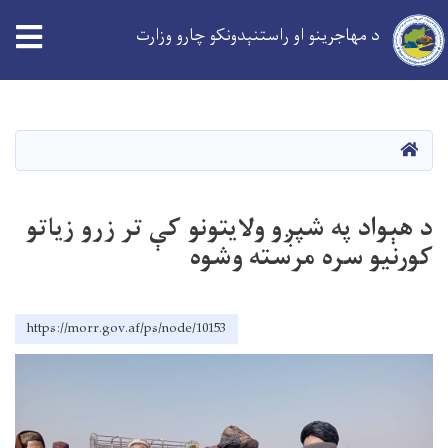
د مهاجرینو او راستنېدونکو چارو وزارت
Skip
to
main
کورپاڼه
content
د هېواد په شپږو ولایتونو کې تر زرو زیاتو
کورنیو سره مرسته وشوه
https://morr.gov.af/ps/node/10153