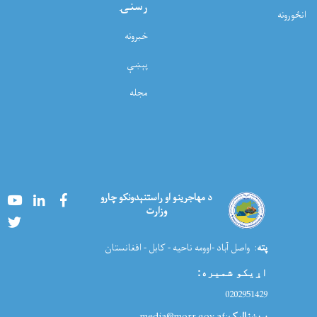
رسنۍ
انځورونه
خبرونه
پېښې
مجله
Youtube
LinkedIn
Facebook
د مهاجرینو او راستنېدونکو چارو
وزارت
Twitter
پته
: واصل آباد -اوومه ناحیه - کابل - افغانستان
اړیکو شمیره
:
0202951429
برېښنالیک
:media@morr.gov.af