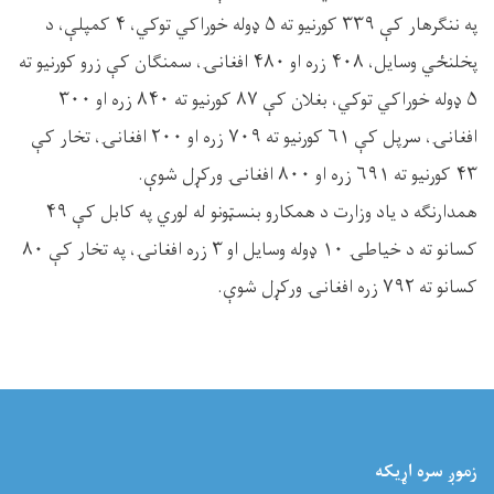
په ننګرهار کې ۳۳۹ کورنیو ته ۵ ډوله خوراکي توکي، ۴ کمپلې، د
پخلنځي وسایل، ۴۰۸ زره او ۴۸۰ افغانۍ، سمنګان کې زرو کورنیو ته
۵ ډوله خوراکي توکي، بغلان کې ۸۷ کورنیو ته ۸۴۰ زره او ۳۰۰
افغانۍ، سرپل کې ۶۱ کورنیو ته ۷۰۹ زره او ۲۰۰ افغانۍ، تخار کې
۴۳ کورنیو ته ۶۹۱ زره او ۸۰۰ افغانۍ ورکړل شوې.
همدارنګه د یاد وزارت د همکارو بنسټونو له لوري په کابل کې ۴۹
کسانو ته د خیاطۍ ۱۰ ډوله وسایل او ‍۳ زره افغانۍ، په تخار کې ۸۰
کسانو ته ۷۹۲ زره افغانۍ ورکړل شوې.
زموږ سره اړيکه