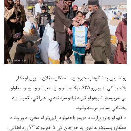
روانه اونۍ په ننګرهار، جوزجان، سمنګان، بغلان، سرپل او تخار
ولایتونو کې له یو زرو ۵۳۵ بېځایه شویو، راستنو شویو، اړمنو، معلولو،
بې سرپرستو، ناروغو او کوربه‌ ټولنو سره نغدي، خوراکي، کمپلو او د
پخلنځي وسایلو مرسته وشوه.
د کډوالو چارو وزارت د دویمو واحدونو د راپورونو له مخې، د وزارت د
همکارو بنسټونو له لوري په جوزجان کې ۵ کورنیو ته ۷۳ زره افغانۍ،