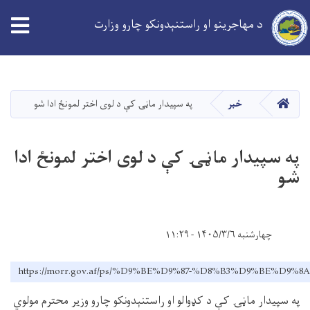
د مهاجرینو او راستنېدونکو چارو وزارت
Skip
to
main
کورپاڼه
خبر
په سپيدار ماڼۍ کې د لوی اختر لمونځ ادا شو
content
په سپيدار ماڼۍ کې د لوی اختر لمونځ ادا
شو
چهارشنبه ۱۴۰۵/۳/۶ - ۱۱:۲۹
https://morr.gov.af/ps/%D9%BE%D9%87-%D8%B3%D9%B
په سپيدار ماڼۍ کې د کډوالو او راستنېدونکو چارو وزیر محترم مولوي