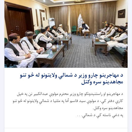
د مهاجرینو چارو وزیر د شمالي ولایتونو له څو تنو
مجاهدینو سره وکتل
د مهاجرینو او راستنېدونکو چارو وزیر محترم مولوي عبدالکبیر نن په خپل
کاري دفتر کې، د مولوي سید قاسم آغا په ملتیا د شمالي ولایتونو له څو تنو
مجاهدینو سره وکتل.
په دغې ناسته کې د شمالي. . .