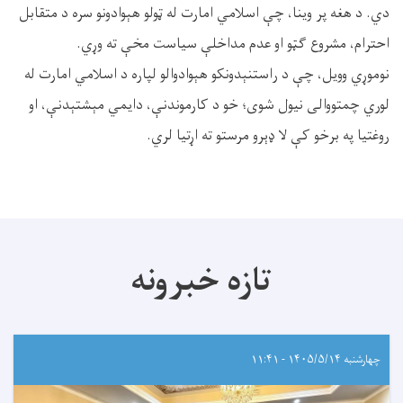
دي. د هغه پر وینا، چې اسلامي امارت له ټولو هېوادونو سره د متقابل
احترام، مشروع ګټو او عدم مداخلې سیاست مخې ته وړي.
نوموړي وویل، چې د راستنېدونکو هېوادوالو لپاره د اسلامي امارت له
لوري چمتووالی نیول شوی؛ خو د کارموندنې، دایمي مېشتېدنې، او
روغتیا په برخو کې لا ډېرو مرستو ته اړتیا لري.
تازه خبرونه
چهارشنبه ۱۴۰۵/۵/۱۴ - ۱۱:۴۱