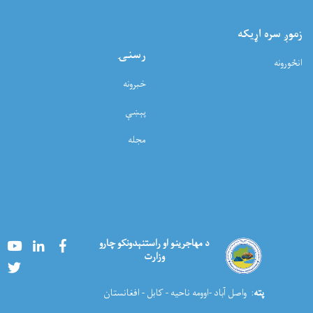
زموږ سره اړيکه
رسنۍ
انځورونه
خبرونه
پېښې
مجله
Youtube
LinkedIn
Facebook
د مهاجرینو او راستنېدونکو چارو
وزارت
Twitter
پته
: واصل آباد -اوومه ناحیه - کابل - افغانستان