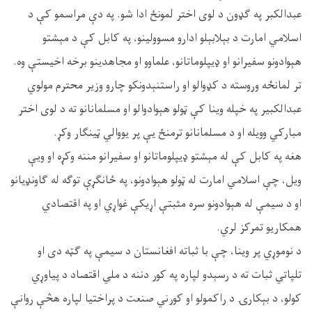
عبدالکبر په ګډون د لوی اختر لمونځ ادا شو. په دې مراسمو کې د
اسلامي امارت د بېلابېلو ادارو مسوولینو، په کابل کې د مېشتو
هېوادونو سفیرانو او ډیپلوماتانو، علماوو او مجاهدینو برخه اخیستې وه.
تر لمانځه وروسته د کډوالو او راستنېدونکو چارو وزیر محترم مولوي
عبدالکبیر په خپله وینا کې ټولو هېوادوالو او مسلمانانو ته د لوی اختر
مبارکي وویله او د مسلمانانو ترمنځ یې پر یووالي ټینګار وکړ.
هغه په کابل کې له مېشتو ډیپلوماتانو او سفیرانو مننه وکړه او ویې
ویل، چې اسلامي امارت له ټولو هېوادونو، په ځانګړې توګه له ګاونډیانو
او د سیمې له هېوادونو سره مثبتې اړیکې غواړي او په اقتصادي
همکاریو تمرکز لري.
د نوموړي پر وینا، چې با ثباته افغانستان د سیمې په ګټه دی او
تلپاتي ثبات ته د رسېدو لپاره په کور دننه د ملي اقتصاد د پياوړي
کولو، د بېکارۍ د راکمولو او کورني صنعت د پراختیا لپاره هڅې روانې