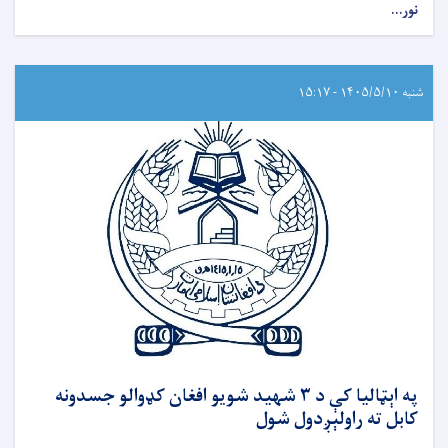
نور...
شنبه ۱۴۰۵/۵/۱۰ - ۱۵:۱۷
په اېټالیا کې د ۳ شهید شویو افغان کډوالو جسدونه
کابل ته راولېږدول شول