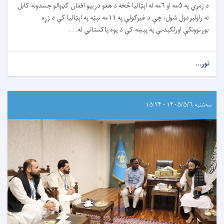
د زمري په ۵مه او ۶مه له اېټالیا څخه د هغو درېیو افغان کډوالو جسدونه کابل
ته راولېږدول شول، چې د غبرګولې په ۱۱مه نېټه په اېټالیا کې د زړه
بوږنوونکې اورلګېدنې په پېښه کې د یوه پاکستاني له. . .
نور...
سه‌شنبه ۱۴۰۵/۵/۶ - ۱۵:۲۴