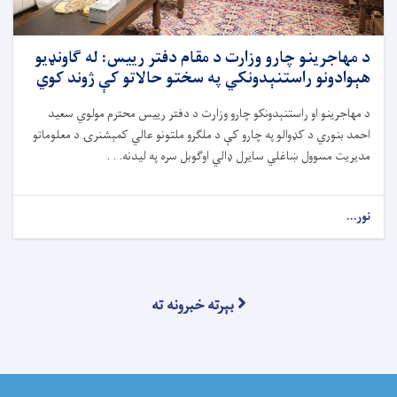
د مهاجرینو چارو وزارت د مقام دفتر رییس: له ګاونډیو
هېوادونو راستنېدونکي په سختو حالاتو کې ژوند کوي
د مهاجرینو او راستنېدونکو چارو وزارت د دفتر رییس محترم مولوي سعید
احمد بنوري د کډوالو په چارو کې د ملګرو ملتونو عالي کمېشنرۍ د معلوماتو
مدیریت مسوول ښاغلي سایرل ډالي اوګوبل سره په لیدنه. . .
نور...
بېرته خبرونه ته