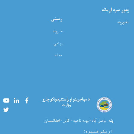
زموږ سره اړيکه
رسنۍ
انځورونه
خبرونه
پېښې
مجله
Youtube
LinkedIn
Facebook
د مهاجرینو او راستنېدونکو چارو
وزارت
Twitter
پته
: واصل آباد -اوومه ناحیه - کابل - افغانستان
اړیکو شمیره
: