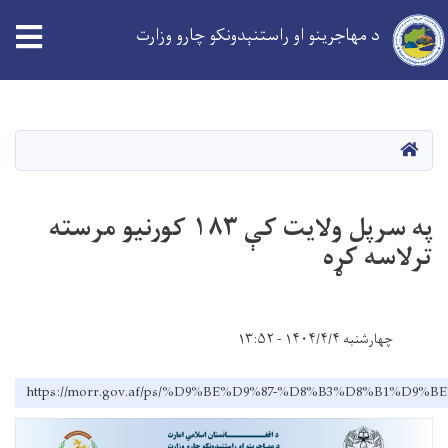
د مهاجرینو او راستنېدونکو چارو وزارت
Skip
to
main
کورپاڼه
content
په سرپل ولایت کې ۱۸۳ کورنیو مرسته
ترلاسه کړه
چهارشنبه ۱۴۰۴/۴/۴ - ۱۳:۵۲
https://morr.gov.af/ps/%D9%BE%D9%87-%D8%B3%D8%B