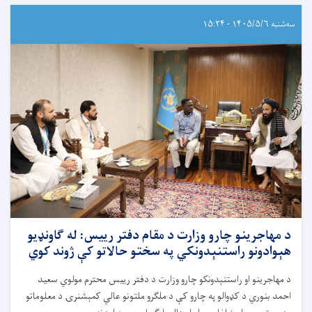
سه‌شنبه ۱۴۰۵/۵/۶ - ۱۵:۲۴
د مهاجرینو چارو وزارت د مقام دفتر رییس: له ګاونډیو
هېوادونو راستنېدونکي په سختو حالاتو کې ژوند کوي
د مهاجرینو او راستنېدونکو چارو وزارت د دفتر رییس محترم مولوي سعید
احمد بنوري د کډوالو په چارو کې د ملګرو ملتونو عالي کمېشنرۍ د معلوماتو