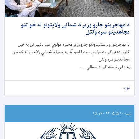
د مهاجرینو چارو وزیر د شمالي ولایتونو له څو تنو
مجاهدینو سره وکتل
د مهاجرینو او راستنېدونکو چارو وزیر محترم مولوي عبدالکبیر نن په خپل
کاري دفتر کې، د مولوي سید قاسم آغا په ملتیا د شمالي ولایتونو له څو تنو
مجاهدینو سره وکتل.
په دغې ناسته کې د شمالي. . .
نور...
شنبه ۱۴۰۵/۵/۱۰ - ۱۵:۱۷