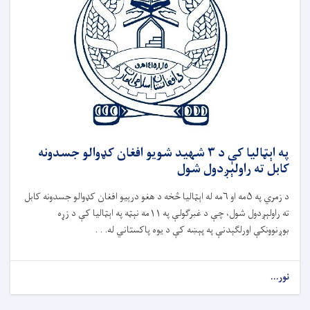
په اېټالیا کې د ۳ شهید شویو افغان کډوالو جسدونه
کابل ته راولېږدول شول
د زمري په ۵مه او ۶مه له اېټالیا څخه د هغو درېیو افغان کډوالو جسدونه کابل
ته راولېږدول شول، چې د غبرګولې په ۱۱مه نېټه په اېټالیا کې د زړه
بوږنوونکې اورلګېدنې په پېښه کې د یوه پاکستاني له. . .
نور...