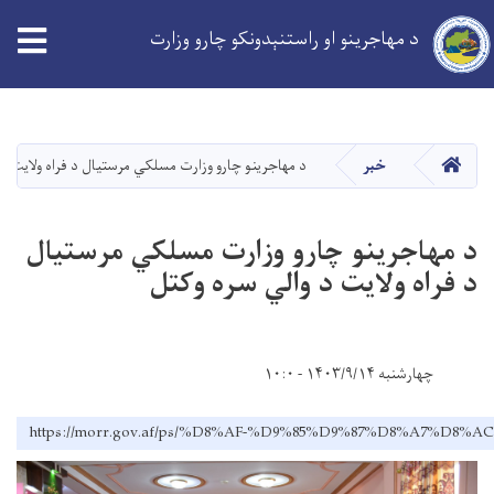
د مهاجرینو او راستنېدونکو چارو وزارت
Skip
to
main
کورپاڼه
خبر
د مهاجرينو چارو وزارت مسلکي مرستیال د فراه ولایت د 
content
د مهاجرينو چارو وزارت مسلکي مرستیال
د فراه ولایت د والي سره وکتل
چهارشنبه ۱۴۰۳/۹/۱۴ - ۱۰:۰
https://morr.gov.af/ps/%D8%AF-%D9%85%D9%87%D8%A