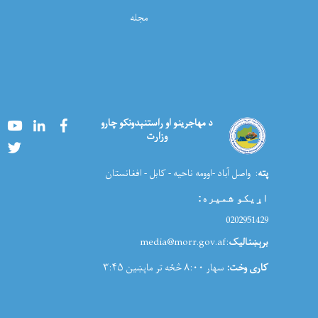
مجله
Youtube
LinkedIn
Facebook
د مهاجرینو او راستنېدونکو چارو
وزارت
Twitter
پته
: واصل آباد -اوومه ناحیه - کابل - افغانستان
اړیکو شمیره
:
0202951429
برېښنالیک
:media@morr.gov.af
کاری وخت:
سهار ۸:۰۰ څځه تر ماپښین ۳:۴۵