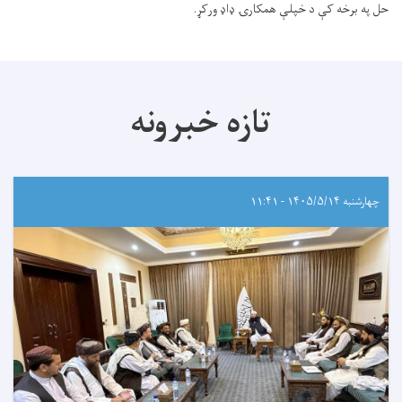
حل په برخه کې د خپلې همکارۍ ډاډ ورکړ.
تازه خبرونه
چهارشنبه ۱۴۰۵/۵/۱۴ - ۱۱:۴۱