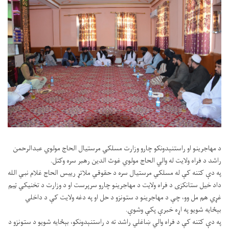
د مهاجرینو او راستنېدونکو چارو وزارت مسلکي مرستیال الحاج مولوي عبدالرحمن
راشد د فراه ولایت له والي الحاج مولوي غوث الدین رهبر سره وکتل.
په دې کتنه کې له مسلکي مرستیال سره د حقوقي ملاتړ رییس الحاج غلام نبي الله
داد خیل ستانکزی د فراه ولايت د مهاجرينو چارو سرپرست او د وزارت د تخنيکي ټيم
غړي هم مل وو، چې د مهاجرينو د ستونزو د حل او په دغه ولایت کې د داخلي
بېځایه شویو په اړه خبرې پکې وشوې.
په دې کتنه
کې د فراه والي ښاغلي راشد ته د راستنېدونکو، بېځایه شویو د ستونزو د