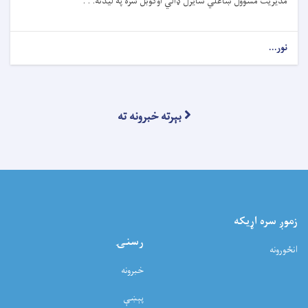
مدیریت مسوول ښاغلي سایرل ډالي اوګوبل سره په لیدنه. . .
نور...
بېرته خبرونه ته
زموږ سره اړيکه
رسنۍ
انځورونه
خبرونه
پېښې