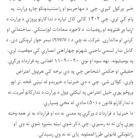
خبر ورکول کېږي، چې د مهاجرينو او راستنېدونکو چارو وزارت په
پام کې لري، چې ۱۴۰۲ کالي کال لپاره د تداکارتو پروژې د وزارت د
اړتيا وړ فلټرونه او روغنيات د لاجورد سعادات لوژستکي، ساختماني او
کرنې او مالدارۍ شرکت ته چې د ( 53970) نبمر جواز لرونکی دی، د
کابل ښار لسمې ناحيې شهرنو چهاراهي انصاري کې موقعيت لري،
په يوميليونه، نهه سوه او نوي ۱۱۰۹۰۰۹۰ افغانۍ په قرارداد ورکړي.
حقيقي او حکمي اشخاص چې په دې برخه کې هرډول اعتراض
ولري، کولای شي، چې د دې خبرتيا د خپرېدو له نېټې څخه تر اوو
وروځو پورې خپل اعتراض په ليکلي ډول د وزارت د تدارکاتو آمريت ته
د تدارکارتو قانون د (۵۰) مادې له مخې وسپاري.
دا خبرتيا د قرارداد د ورکړې په معنی نه ده او قرارداد به تر هغه وخته
پورې پای ته نه رسيږي، چې ذکر شوې نېټه بشپړه شوې نه وي او
راتلونکي قانوني طرزالعملونه پای ته نه وي رسېدلي.