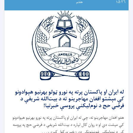
۱۵:۲۶
هفتم
له ایران او پاکستان پرته په نورو ټولو بهرنیو هېوادونو
کې مېشتو افغان مهاجرینو ته د بیت‌الله شریفې د
فرضي حج د نوم‌لیکنې پروسې خبرتیا!
هغو افغان مهاجرینو ته، چې له ایران او پاکستان پرته په نورو بهرنیو هېوادونو
کې مېشت دي او د روان کال لپاره د بیت‌الله شریفې د فرضي حج په پروسه
کې د نوم‌لیکنې غوښتونکي دي؛ خبر ورکول کېږي، . . .