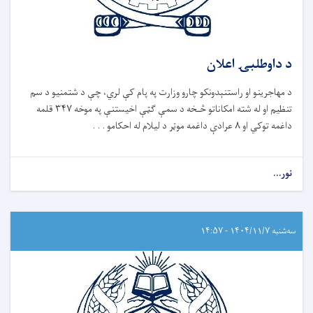
د داوطلبۍ اعلان
د مهاجرینو او راستنېدونکو چارو وزارت په پام کې لري، چې د شتمنیو د سم
تنظیم او له شته امکاناتو څـخه د سمې ګټې اخیستنې په موخه ۳۴۷ قلمه
داغمه توکي او ۸ عرادې داغمه موټر د لیلام له احکامو . . .
نور...
سه‌شنبه ۱۴۰۴/۱۱/۷ - ۱۴:۵۷