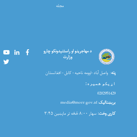
مجله
Youtube
LinkedIn
Facebook
د مهاجرینو او راستنېدونکو چارو
وزارت
Twitter
پته
: واصل آباد -اوومه ناحیه - کابل - افغانستان
اړیکو شمیره
:
0202951429
برېښنالیک
:media@morr.gov.af
کاری وخت:
سهار ۸:۰۰ څځه تر ماپښین ۳:۴۵