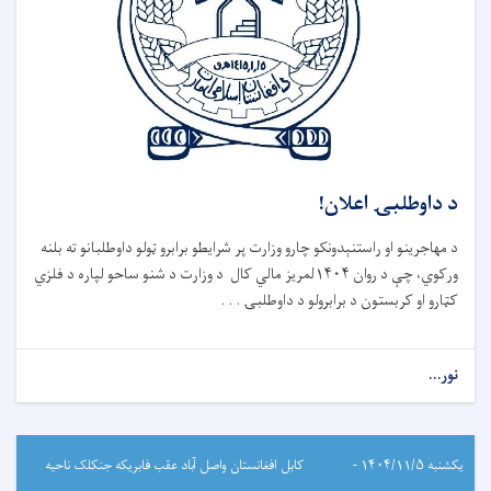
د داوطلبۍ اعلان!
د مهاجرینو او راستنېدونکو چارو وزارت پر شرایطو برابرو ټولو داوطلبانو ته بلنه
ورکوي، چې د روان ۱۴۰۴لمریز مالي کال د وزارت د شنو ساحو لپاره د فلزي
کټارو او کربستون د برابرولو د داوطلبۍ . . .
نور...
یکشنبه ۱۴۰۴/۱۱/۵ -
کابل افغانستان واصل آباد عقب فابریکه جنکلک ناحیه