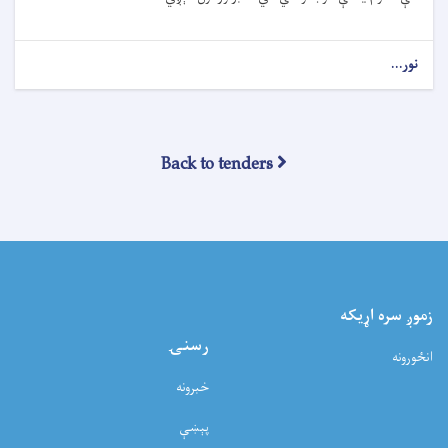
نور...
Back to tenders
زموږ سره اړيکه
رسنۍ
انځورونه
خبرونه
پېښې