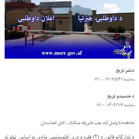
دنشر تاریخ
سه‌شنبه ۱۴۰۲/۵/۳۱ - ۱۲:۰
د ختمیدو تاریخ
سه‌شنبه ۱۴۰۲/۶/۷ - ۱۲:۰
Location واصل آباد عقب فابریکه جنکلک ـ کابل افغانستان
د تدارکاتو قانون د (۲) فقره د دري څلوېښتمې مادې په اساس ټولو ته