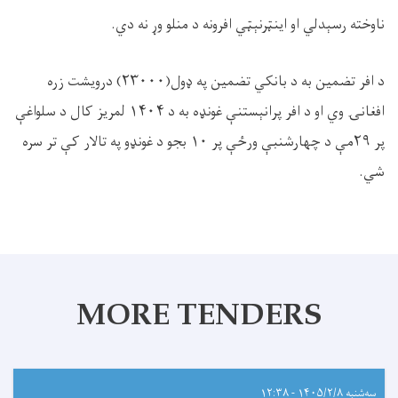
ناوخته رسېدلي او اینټرنېټي افرونه د منلو وړ نه دي.
د افر تضمین به د بانکي تضمین په ډول(۲۳۰۰۰) درویشت زره
افغانۍ وي او د افر پرانېستنې غونډه به د ۱۴۰۴ لمریز کال د سلواغې
پر ۲۹مې د چهارشنبې ورځې پر ۱۰ بجو د غونډو په تالار کې تر سره
شي.
MORE TENDERS
سه‌شنبه ۱۴۰۵/۲/۸ - ۱۲:۳۸