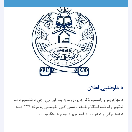
د داوطلبۍ اعلان
د مهاجرینو او راستنېدونکو چارو وزارت په پام کې لري، چې د شتمنیو د سم
تنظیم او له شته امکاناتو څـخه د سمې ګټې اخیستنې په موخه ۳۴۷ قلمه
داغمه توکي او ۸ عرادې داغمه موټر د لیلام له احکامو . . .