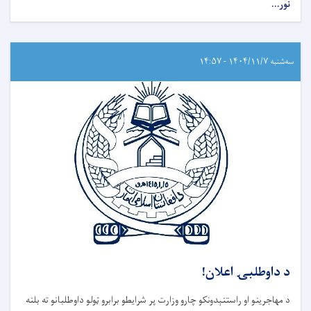
نور...
سه‌شنبه ۱۴۰۴/۱۱/۷ - ۱۴:۵۷
د داوطلبۍ اعلان!
د مهاجرینو او راستنېدونکو چارو وزارت پر شرایطو برابرو ټولو داوطلبانو ته بلنه