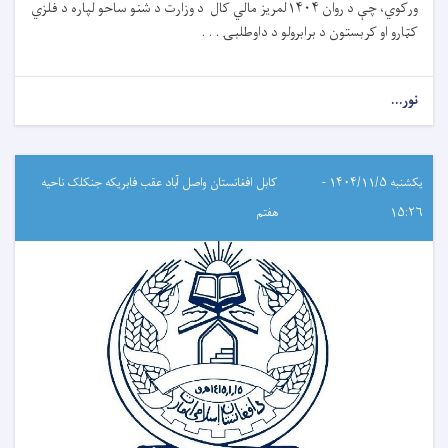
ورکوي، چې د روان ۱۴۰۴لمریز مالي کال د وزارت د شنو ساحو لپاره د فلزي
کټارو او کربستون د برابرولو د داوطلبۍ . . .
نور...
یکشنبه ۱۴۰۴/۱۱/۵ -
کابل افغانستان واصل آباد عقب فابریکه جنکلک ناحیه
۱۵:۲۶
هفتم