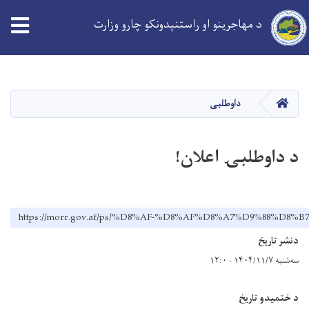
د مهاجرینو او راستنېدونکو چارو وزارت
Skip
to
main
کورپاڼه
داوطلبی
content
د داوطلبۍ اعلان!
https://morr.gov.af/ps/%D8%AF-%D8%AF%D8%A7%D9%88%D
دنشر تاریخ
سه‌شنبه ۱۴۰۴/۱۱/۷ - ۱۲:۰
د ختمیدو تاریخ