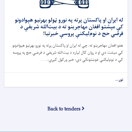
له ایران او پاکستان پرته په نورو ټولو بهرنیو هېوادونو
کې مېشتو افغان مهاجرینو ته د بیت‌الله شریفې د
فرضي حج د نوم‌لیکنې پروسې خبرتیا!
هغو افغان مهاجرینو ته، چې له ایران او پاکستان پرته په نورو بهرنیو هېوادونو
کې مېشت دي او د روان کال لپاره د بیت‌الله شریفې د فرضي حج په پروسه
کې د نوم‌لیکنې غوښتونکي دي؛ خبر ورکول کېږي، . . .
نور...
Back to tenders