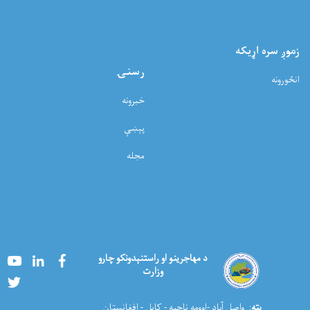
زموږ سره اړيکه
رسنۍ
انځورونه
خبرونه
پېښې
مجله
Youtube
LinkedIn
Facebook
د مهاجرینو او راستنېدونکو چارو
وزارت
Twitter
پته
: واصل آباد -اوومه ناحیه - کابل - افغانستان