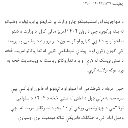
چهارشنبه ۱۴۰۴/۱۱/۲۹ - ۱۲:۰
د مهاجرینو او راستنېدونکو چارو وزارت پر شرایطو برابرو ټولو داوطلبانو
ته بلنه ورکوي، چې د روان ۱۴۰۴لمریز مالي کال د وزارت د شنو
ساحو لپاره د فلزي کټارو او کربستون د برابرولو د داوطلبۍ په پروسه
کې ګډون وکړي او د اړوندې شرطنامې کاپي له تداروکاتو امریت څخه
د فلش ډيسک له لارې او یا د تداروکاتو ریاست له ویب‌سایټ څخه په
وړیا توګه ترلاسه کړي.
خپل افرونه د شرطنامې له اصولو او د تړونونو له قانون او ټاکلې بیې
سره سم په تړلي ډول د اعلان له نېټې څخه د ۱۴۰۴ د سلواغې
تر۲۹مې د چهارشنبې ورځې تر ۱۰ بجو د تدارکاتو امریت ته، چې
واصل اباد کې د جنګلک فابریکې شاته موقعیت لری، وسپاري.