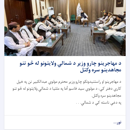
د مهاجرینو چارو وزیر د شمالي ولایتونو له څو تنو
مجاهدینو سره وکتل
د مهاجرینو او راستنېدونکو چارو وزیر محترم مولوي عبدالکبیر نن په خپل
کاري دفتر کې، د مولوي سید قاسم آغا په ملتیا د شمالي ولایتونو له څو تنو
مجاهدینو سره وکتل.
په دغې ناسته کې د شمالي. . .
نور...