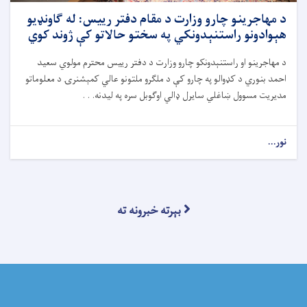
د مهاجرینو چارو وزارت د مقام دفتر رییس: له ګاونډیو
هېوادونو راستنېدونکي په سختو حالاتو کې ژوند کوي
د مهاجرینو او راستنېدونکو چارو وزارت د دفتر رییس محترم مولوي سعید
احمد بنوري د کډوالو په چارو کې د ملګرو ملتونو عالي کمېشنرۍ د معلوماتو
مدیریت مسوول ښاغلي سایرل ډالي اوګوبل سره په لیدنه. . .
نور...
بېرته خبرونه ته