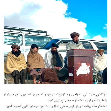
دایکندي ولایت کې د مهاجرینو ستونزو ته د رسېدو کمېسیون له لوري د مهاجرینو او
راستنو شویو لپاره د ځمکو د ویش لړۍ پیل شوه.
د ځمکو دغه برنامه د ویش لړۍ د ملي دفاع وزارت لوی درستیز قاري فصیح الدین