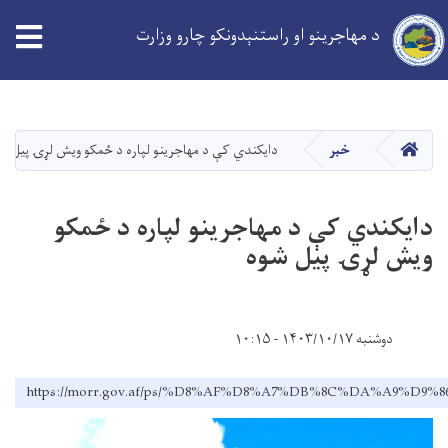
د مهاجرینو او راستنېدونکو چارو وزارت
Skip
to
main
کورپاڼه
خبر
دایکندي کې د مهاجرینو لپاره د ځمکو ویش لړۍ پیل ش
content
دایکندي کې د مهاجرینو لپاره د ځمکو
ویش لړۍ پیل شوه
دوشنبه ۱۴۰۳/۱۰/۱۷ - ۱۰:۱۵
https://morr.gov.af/ps/%D8%AF%D8%A7%DB%8C%DA%A9