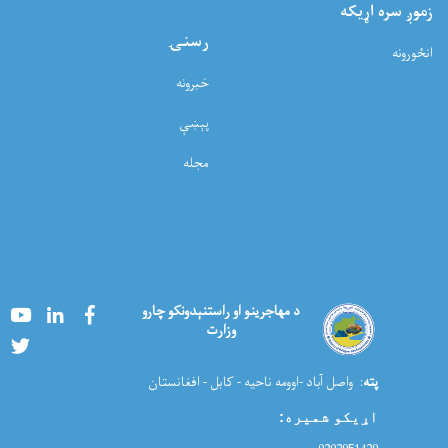
زموږ سره اړيکه
رسنۍ
انځورونه
خبرونه
پېښې
مجله
Youtube
LinkedIn
Facebook
د مهاجرینو او راستنېدونکو چارو
وزارت
Twitter
پته
: واصل آباد -اوومه ناحیه - کابل - افغانستان
اړیکو شمیره
: