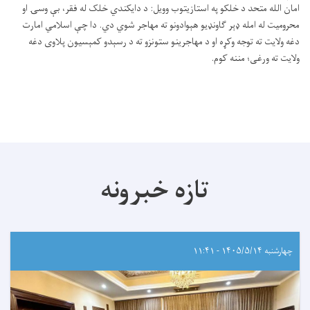
امان الله متحد د خلکو په استازیتوب وویل: د دایکندي خلک له فقر، بې وسۍ او
محرومیت له امله ډېر ګاونډیو هېوادونو ته مهاجر شوي دي. دا چې اسلامي امارت
دغه ولایت ته توجه وکړه او د مهاجرینو ستونزو ته د رسېدو کمېسیون پلاوی دغه
ولایت ته ورغی؛ مننه کوم.
تازه خبرونه
چهارشنبه ۱۴۰۵/۵/۱۴ - ۱۱:۴۱