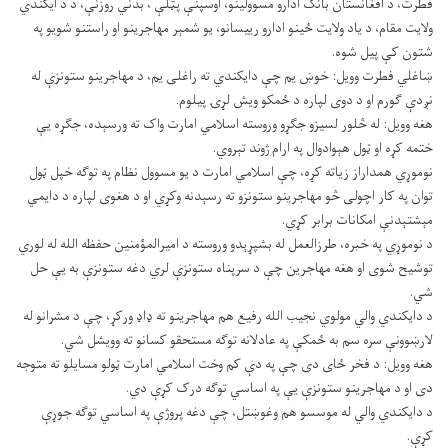
فطرت، د افغانستان بانک ادارو مسوولینو، اوسپنې پټلې ، بدني روزنې، د د ایکندي
ولایت مقام، د یاد ولایت ځينو ادارو رییسانو، یو شمېر مهاجرینو او راستنو شویو په
شتون کې پیل شوه.
ښاغلي فطرت وویل: خوښ یم چې دایکندي ته راغلی یم، د مهاجرینو ستونزې له
نږدې ګورم او د دوی لپاره د ځمکو ویش لړۍ پیلوم.
هغه وویل: له څلور لسیزو جګړو وروسته اسلامي امارت واک ته ورسېده، جګړه یې
ختمه کړه او ټول هېوادوال په ارام ژوند تېروي.
نوموړي همداراز زیاته کړه، چې اسلامي امارت د یو مسوول نظام په توګه خپل ټول
توان په کار اچولی څو مهاجرینو ستونزو ته رسېدنه وکړي او د هغوی لپاره د دایمي
مېشتېدنې امکانات برابر کړي.
د نوموړي په خبره، طرزالعمل له بشپړېدو وروسته د امیرالمؤمنین حفظه الله له لوري
توشیح شوی او هغه مهاجرین چې د سرپناه ستونزې لري دغه ستونزې به یې حل
شي.
د دایکندي والي مولوي نجیب الله رفیع هم مهاجرینو ته ډاډ ورکړ، چې د مشرانو له
لارښوونې سره سم به ځمکې په عادلانه توګه مستحقو کسانو ته وویشل شي.
هغه وویل: د فخر ځای دی چې په دې کم وخت اسلامي امارت ټولو مسایلو ته متوجه
دی او د مهاجرینو ستونزې یې په اساسي توګه درک کړې دي.
د دایکندي والي له موسسو هم وغوښتل، چې دغه پروژې په اساسي توګه جوړې
کړې.