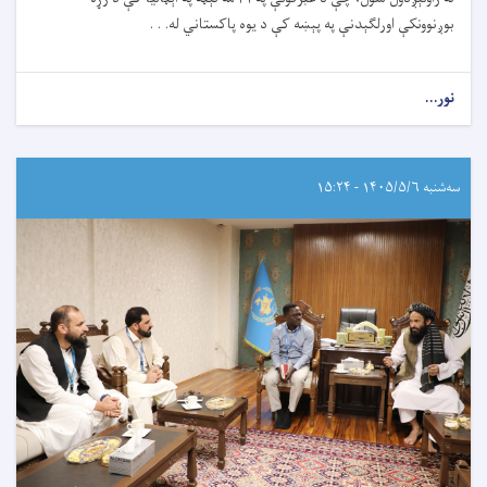
بوږنوونکې اورلګېدنې په پېښه کې د یوه پاکستاني له. . .
نور...
سه‌شنبه ۱۴۰۵/۵/۶ - ۱۵:۲۴