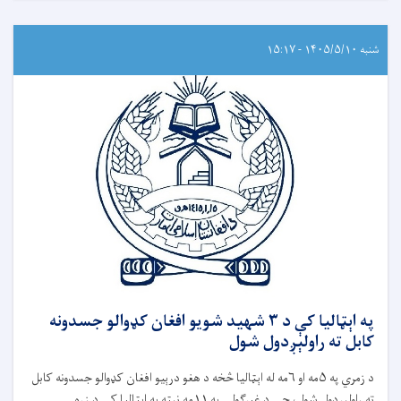
شنبه ۱۴۰۵/۵/۱۰ - ۱۵:۱۷
په اېټالیا کې د ۳ شهید شویو افغان کډوالو جسدونه
کابل ته راولېږدول شول
د زمري په ۵مه او ۶مه له اېټالیا څخه د هغو درېیو افغان کډوالو جسدونه کابل
ته راولېږدول شول، چې د غبرګولې په ۱۱مه نېټه په اېټالیا کې د زړه