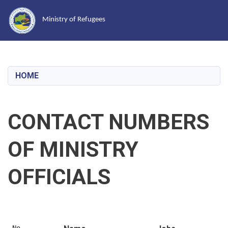
Ministry of Refugees
Skip
to
main
HOME
content
CONTACT NUMBERS
OF MINISTRY
OFFICIALS