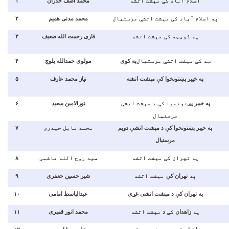
۱
محمد آصف ځدران
اسلام آباد کې مېشت اتشه
۲
محمد مدنی همیم
په اسلام آباد کې مېشت اتشې مرستیال
۳
قاری رحمت الله ضعیف
په کویټه کې مېشت اتشه
۴
مولوی حمدالله بلوچ
په کوی
ټه کې مېشت اتشې مرستیال
۵
نیاز محمد عارف
په خیبر پښتونخوا کې مېشت اتشه
۶
نورالامین سعید
ښتونخوا کې د مېشت اتشې
په خیبر پ
مرستیال
۷
محمد مایل حیدری
په خیبر پښتونخوا کې د مېشت اتشې دویم
مرستیال
۸
سید روح الله هاشمی
په تهران کې میشت اتشه
۹
شیر حسین حعفری
میشت اتشه
تهران کي
په
۱۰
عبدالباسط امامی
په تهران کې د مېشت اتشی غړی
۱۱
محمد انور قمبری
مېشت اتشه
د
کې
زاهدان
په