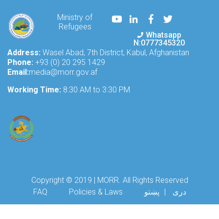
Youtube
LinkedIn
Facebook
Twitter
Ministry of
Refugees
Whatsapp
N:0777345320
Address:
Wasel Abad, 7th District, Kabul, Afghanistan
Phone:
+93 (0) 20 295 1429
Email:
media@morr.gov.af
Working Time:
8:30 AM to 3:30 PM
Copyright © 2019 | MORR. All Rights Reserved
Footer menu
FAQ
Policies & Laws
پښتو
دری