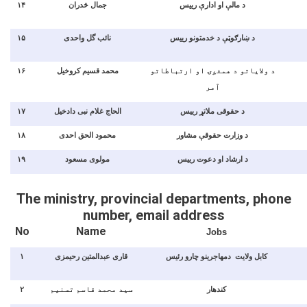
۱۴
جمال ځدران
د مالې او ادارې رییس
۱۵
نائب گل واحدی
د ښارګوټې د خدمتونو رییس
۱۶
محمد قسیم کروخیل
د ولایاتو د همغږۍ او ارتباطاتو
آمر
۱۷
الحاج غلام نبی دادخیل
د حقوقی ملاتړ رییس
۱۸
محمود الحق احدی
د وزارت حقوقې مشاور
۱۹
مولوی مسعود
د ارشاد او دعوت رییس
The ministry, provincial departments, phone
number, email address
No
Name
Jobs
۱
قاری عبدالمتین رحیمزی
کابل ولايت دمهاجرینو چارو رئيس
۲
سید محمد قاسم تسنیم
کندهار