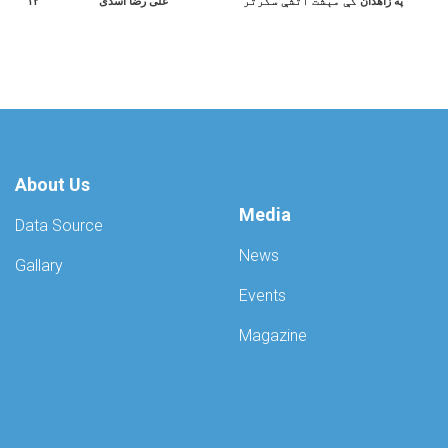
۱۲
علی رضا اسدی
کې مېشت اتشې سکرتر
په زاهدان
About Us
Media
Data Source
News
Gallary
Events
Magazine