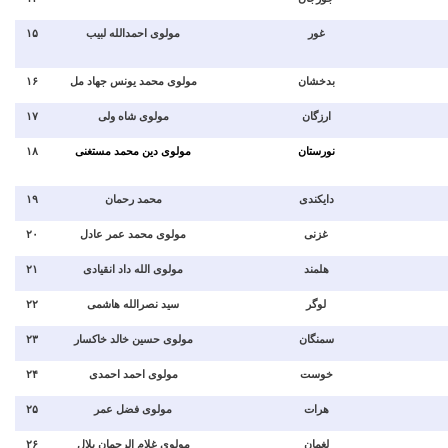
۱۵
مولوی احمدالله لبیب
غور
۱۶
مولوی محمد یونس جهاد مل
بدخشان
۱۷
مولوی شاه ولی
ارزگان
۱۸
مولوی دین محمد مستغنی
نورستان
۱۹
محمد رحمان
دایکندی
۲۰
مولوی محمد عمر عادل
غزنی
۲۱
مولوی الله داد انقیادی
هلمند
۲۲
سید نصرالله هاشمی
لوگر
۲۳
مولوی حسین خالد خاکسار
سمنگان
۲۴
مولوی احمد احمدی
خوست
۲۵
مولوی فضل عمر
هرات
۲۶
مولوی غلام الرحمان بلال
لغمان