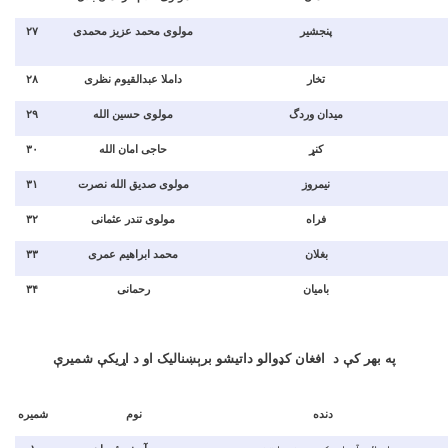
۲۷
مولوی محمد عزیز محمدی
پنجشیر
۲۸
داملا عبدالقیوم نظری
تخار
۲۹
مولوی حسین الله
میدان وردگ
۳۰
حاجی امان الله
کنړ
۳۱
مولوی صدیق الله نصرت
نیمروز
۳۲
مولوی تندر عثمانی
فراه
۳۳
محمد ابراهیم عمری
بغلان
۳۴
رحمانی
بامیان
په بهر کې د افغان کډوالو داتیشو برېښنالیک او د اړیکې شمیرې
دنده
نوم
شمیره