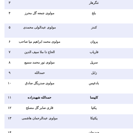
۳
ننگرهار
۴
مولوی جمعه گل محرز
بلخ
۵
مولوی عبدالولی محمدی
کندز
۶
مولوی محمد ابراهیم میا صاحب
پروان
۷
الحاج دا ملا سیف الدین
فاریاب
۸
مولوی نور محمد سمیع
سرپل
۹
حمدالله
زابل
۱۰
مولوی صدریگل صادق
بادغیس
۱۱
حمدالله شهیدزاده
کاپیسا
۱۲
قاری صابر گل مصلح
پکتیا
۱۳
مولوی عبدالرحمان هاشمی
پکتیکا
۱۴
جوزجان