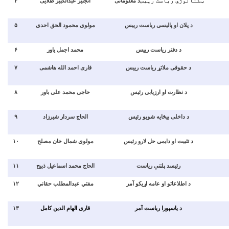
۴
انجنیر عبدالکبیر طلایی
د معلوماتی
ټکنالوژي ریاست رییس
۵
مولوی محمود الحق احدی
د پلان او پالیسی ریاست رییس
۶
محمد اجمل یاور
د دفتر ریاست رییس
۷
قاری احمد الله هاشمی
د حقوقی ملاتړ ریاست رییس
۸
حاجی محمد علی باور
د نظارت او ارزیابی رئیس
۹
الحاج سردار شیرزاد
د داخلی بیځایه شویو رئیس
۱۰
مولوی شمال خان مصلح
د تثبیت او دایمی حل لارو رئیس
۱۱
الحاج محمد اسماعیل ذبیح
رئیسد پلټنې ریاست
۱۲
مفتي عبدالمطلب حقاني
د اطلاعاتو او عامه اړیکو آمر
۱۳
قاری الهام الدین کامل
د یاسپورا ریاست آمر