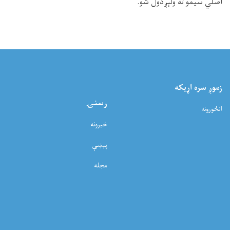
اصلي سیمو ته ولېږدول شو.
زموږ سره اړيکه
رسنۍ
انځورونه
خبرونه
پېښې
مجله