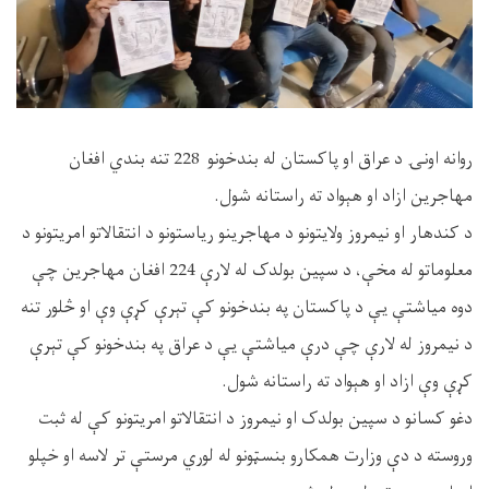
روانه اونۍ د عراق او پاکستان له بندخونو 228 تنه بندي افغان
مهاجرین ازاد او هېواد ته راستانه شول.
د کندهار او نیمروز ولایتونو د مهاجرینو ریاستونو د انتقالاتو امریتونو د
معلوماتو له مخې، د سپین بولدک له لارې 224 افغان مهاجرین چې
دوه میاشتې یې د پاکستان په بندخونو کې تېرې کړې وې او څلور تنه
د نیمروز له لارې چې درې میاشتې یې د عراق په بندخونو کې تېرې
کړې وې ازاد او هېواد ته راستانه شول.
دغو کسانو د سپین بولدک او نیمروز د انتقالاتو امریتونو کې له ثبت
وروسته د دې وزارت همکارو بنسټونو له لوري مرستې تر لاسه او خپلو