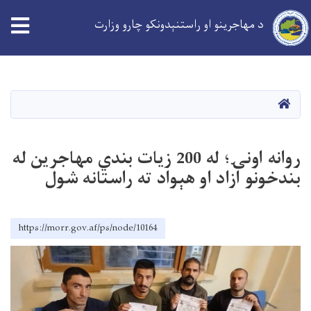
د مهاجرینو او راستنېدونکو چارو وزارت
Skip
to
main
کورپاڼه
content
روانه اونۍ؛ له 200 زیات بندي مهاجرین له
بندخونو ازاد او هېواد ته راستانه شول
https://morr.gov.af/ps/node/10164