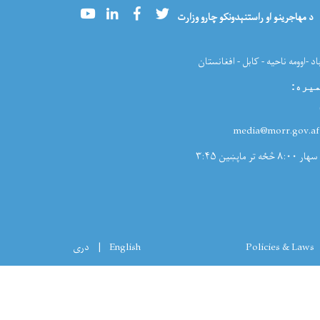
Youtube
LinkedIn
Facebook
Twitter
د مهاجرینو او راستنېدونکو چارو وزارت
اد -اوومه ناحیه - کابل - افغانستان
میره
:
:med
سهار ۸:۰۰ څځه تر ماپښین ۳:۴۵
Policies & Laws
English
دری