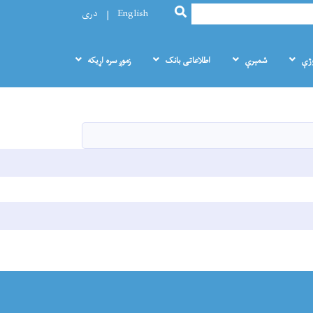
SEARCH
English
دری
وژې
شمېرې
اطلاعاتی بانک
زموږ سره اړيکه