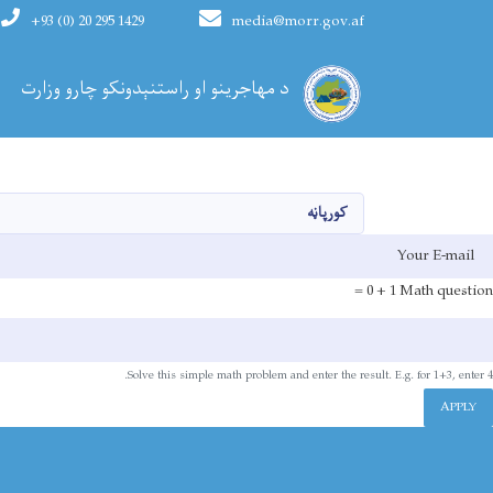
+93 (0) 20 295 1429
media@morr.gov.af
Main navigation
د مهاجرینو او راستنېدونکو چارو وزارت
کورپاڼه
E-mai
1 + 0 =
Math question
Solve this simple math problem and enter the result. E.g. for 1+3, enter 4.
APPLY